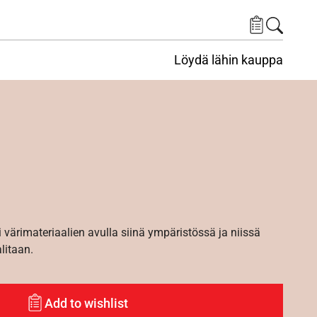
Löydä lähin kauppa
i värimateriaalien avulla siinä ympäristössä ja niissä
alitaan.
Add to wishlist