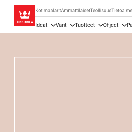
Kotimaalarit
Ammattilaiset
Teollisuus
Tietoa me
Ideat
Värit
Tuotteet
Ohjeet
Pa
Sisällöt Ideat alla
Sisällöt Värit alla
Sisällöt Tuottee
Sisä