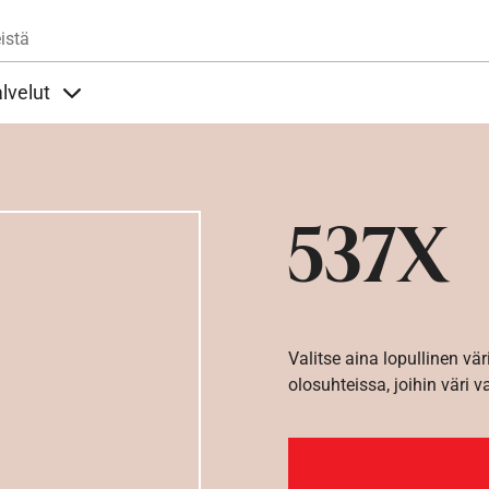
Hyppää pääsisältöön
istä
lvelut
t alla
llöt Ohjeet alla
Sisällöt Palvelut alla
537X
Valitse aina lopullinen vär
olosuhteissa, joihin väri v