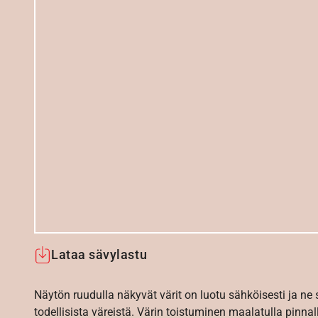
Lataa sävylastu
Näytön ruudulla näkyvät värit on luotu sähköisesti ja ne
todellisista väreistä. Värin toistuminen maalatulla pinnal