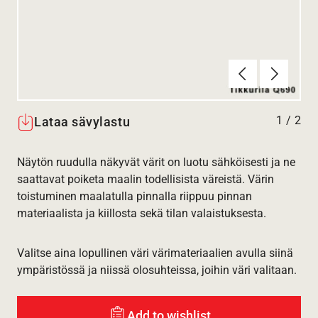
Edellinen
Seuraav
1
/
2
Lataa sävylastu
Näytön ruudulla näkyvät värit on luotu sähköisesti ja ne
saattavat poiketa maalin todellisista väreistä. Värin
toistuminen maalatulla pinnalla riippuu pinnan
materiaalista ja kiillosta sekä tilan valaistuksesta.
Valitse aina lopullinen väri värimateriaalien avulla siinä
ympäristössä ja niissä olosuhteissa, joihin väri valitaan.
Add to wishlist