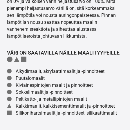
on 0% ja valkoisen värin heijastusarvo on 100%. Mitä
pienempi heijastusarvo värillä on, sitä korkeammaksi
sen lämpötila voi nousta auringonpaisteessa. Pinnan
lämpötilan nousu saattaa nopeuttaa maalin
vanhenemisreaktiota ja aiheuttaa alustassa
lämpötilaeroista johtuvaan liikkumista.
VÄRI ON SAATAVILLA NÄILLE MAALITYYPEILLE
Alkydimaalit, akrylaattimaalit ja -pinnoitteet
Puutalomaalit
Kiviainespintojen maalit ja pinnoitteet
Sokkelimaalit ja -pinnoitteet
Peltikatto- ja metallipintojen maalit
Kalkkimaalit, kalkkisementtimaalit ja -pinnoitteet
Silikonihartsimaalit ja -pinnoitteet, silikaattimaalit