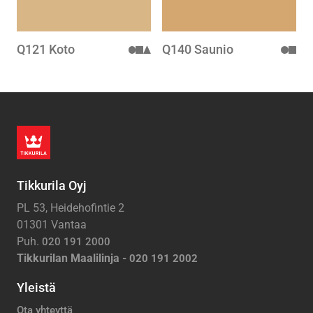
Q121 Koto
Q140 Saunio
Tikkurila Oyj
PL 53, Heidehofintie 2
01301 Vantaa
Puh.
020 191 2000
Tikkurilan Maalilinja -
020 191 2002
Yleistä
Ota yhteyttä