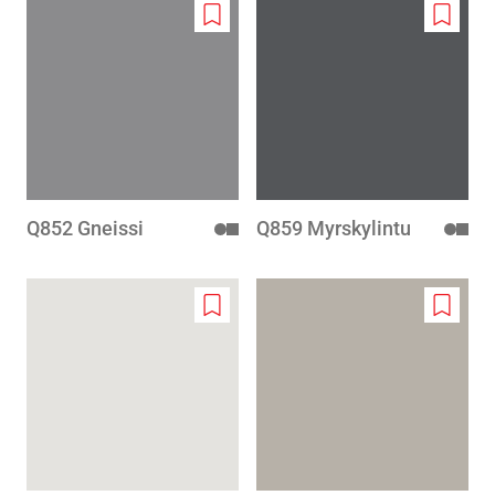
Add
Add
to
to
wishlist
wishlis
Q852 Gneissi
Q859 Myrskylintu
Add
Add
to
to
wishlist
wishlis