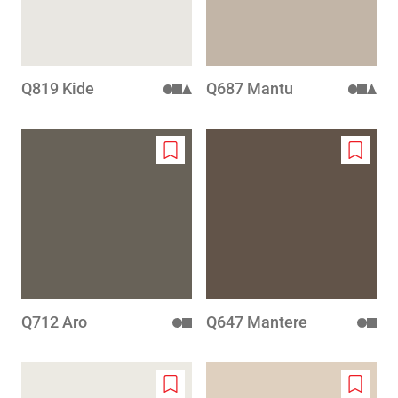
Q819 Kide
Q687 Mantu
Add
Add
to
to
wishlist
wishlis
Q712 Aro
Q647 Mantere
Add
Add