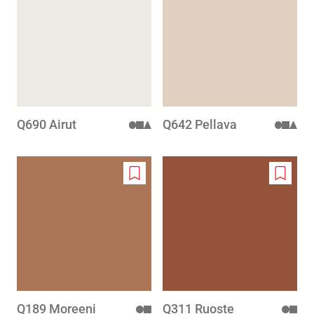
to
to
wishlist
wishlis
Q690 Airut
Q642 Pellava
Add
Add
to
to
wishlist
wishlis
Q189 Moreeni
Q311 Ruoste