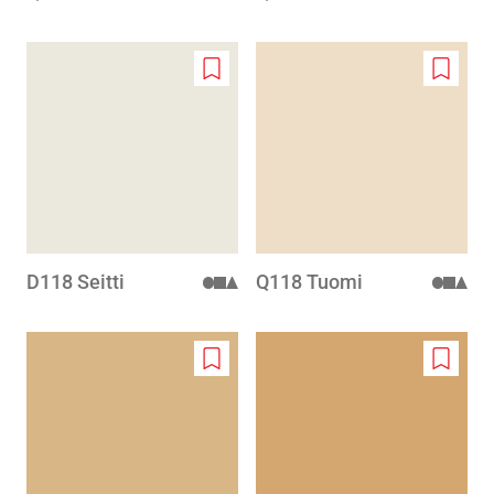
Add
Add
to
to
wishlist
wishlis
D118 Seitti
Q118 Tuomi
Add
Add
to
to
wishlist
wishlis