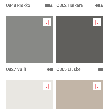
Q848 Riekko
Q802 Haikara
Add
Add
to
to
wishlist
wishlis
Q827 Valli
Q805 Liuske
Add
Add
to
to
wishlist
wishlis