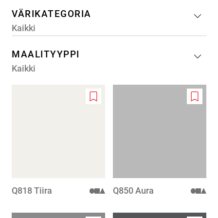
VÄRIKATEGORIA
Kaikki
MAALITYYPPI
Kaikki
Add
Add
to
to
wishlist
wishlis
Q818 Tiira
Q850 Aura