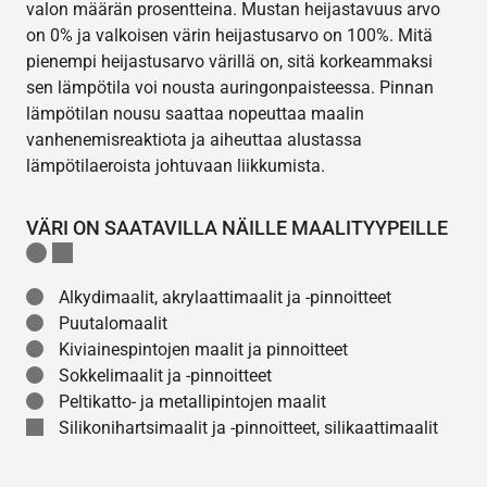
valon määrän prosentteina. Mustan heijastavuus arvo
on 0% ja valkoisen värin heijastusarvo on 100%. Mitä
pienempi heijastusarvo värillä on, sitä korkeammaksi
sen lämpötila voi nousta auringonpaisteessa. Pinnan
lämpötilan nousu saattaa nopeuttaa maalin
vanhenemisreaktiota ja aiheuttaa alustassa
lämpötilaeroista johtuvaan liikkumista.
VÄRI ON SAATAVILLA NÄILLE MAALITYYPEILLE
Alkydimaalit, akrylaattimaalit ja -pinnoitteet
Puutalomaalit
Kiviainespintojen maalit ja pinnoitteet
Sokkelimaalit ja -pinnoitteet
Peltikatto- ja metallipintojen maalit
Silikonihartsimaalit ja -pinnoitteet, silikaattimaalit