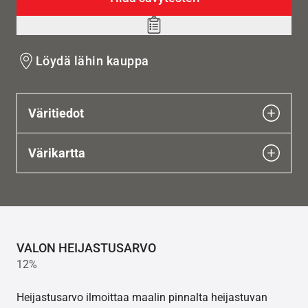
Add
to
Löydä lähin kauppa
wishlist
Väritiedot
Värikartta
VALON HEIJASTUSARVO
12%
Heijastusarvo ilmoittaa maalin pinnalta heijastuvan