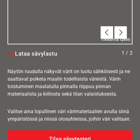
Edellinen
Seuraav
1
/
2
Lataa sävylastu
Näytön ruudulla näkyvät värit on luotu sähköisesti ja ne
saattavat poiketa maalin todellisista väreistä. Värin
toistuminen maalatulla pinnalla riippuu pinnan
materiaalista ja kiillosta sekä tilan valaistuksesta.
Valitse aina lopullinen väri värimateriaalien avulla siinä
ympäristössä ja niissä olosuhteissa, joihin väri valitaan.
Tilaa sävytesteri