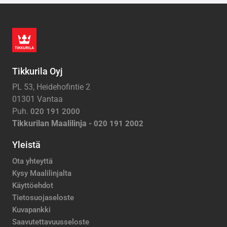
Tikkurila Oyj
PL 53, Heidehofintie 2
01301 Vantaa
Puh.
020 191 2000
Tikkurilan Maalilinja -
020 191 2002
Yleistä
Ota yhteyttä
Kysy Maalilinjalta
Käyttöehdot
Tietosuojaseloste
Kuvapankki
Saavutettavuusseloste