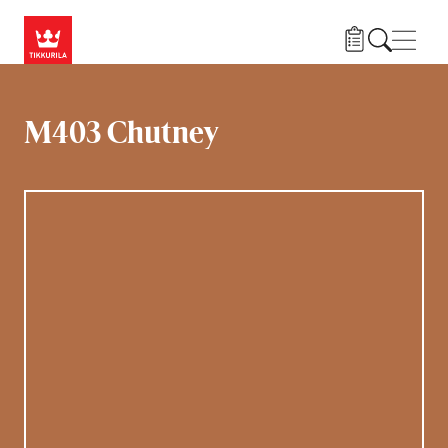
Hyppää pääsisältöön
Navig
M403 Chutney