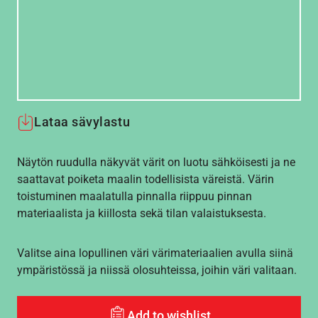
Lataa sävylastu
Näytön ruudulla näkyvät värit on luotu sähköisesti ja ne
saattavat poiketa maalin todellisista väreistä. Värin
toistuminen maalatulla pinnalla riippuu pinnan
materiaalista ja kiillosta sekä tilan valaistuksesta.
Valitse aina lopullinen väri värimateriaalien avulla siinä
ympäristössä ja niissä olosuhteissa, joihin väri valitaan.
Add to wishlist