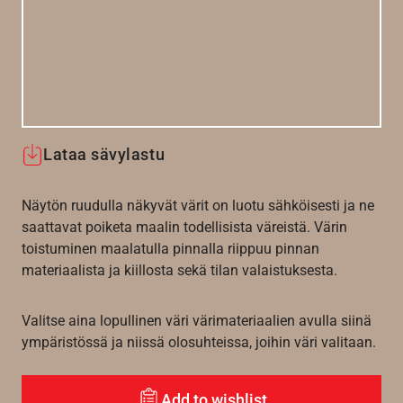
Lataa sävylastu
Näytön ruudulla näkyvät värit on luotu sähköisesti ja ne
saattavat poiketa maalin todellisista väreistä. Värin
toistuminen maalatulla pinnalla riippuu pinnan
materiaalista ja kiillosta sekä tilan valaistuksesta.
Valitse aina lopullinen väri värimateriaalien avulla siinä
ympäristössä ja niissä olosuhteissa, joihin väri valitaan.
Add to wishlist