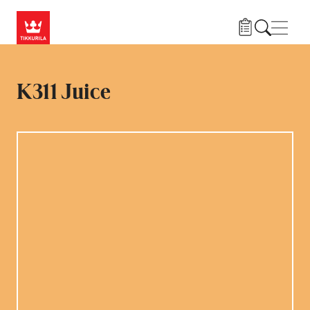
Hyppää pääsisältöön
Navig
K311 Juice