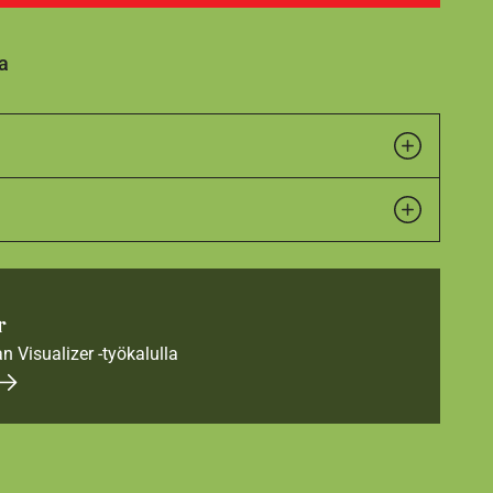
a
r
an Visualizer -työkalulla