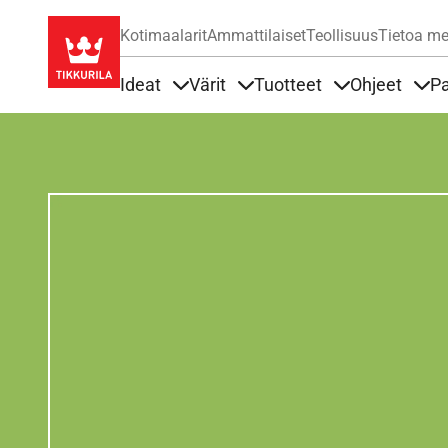
Kotimaalarit
Ammattilaiset
Teollisuus
Tietoa me
Ideat
Värit
Tuotteet
Ohjeet
Pa
Sisällöt Ideat alla
Sisällöt Värit alla
Sisällöt Tuottee
Sisä