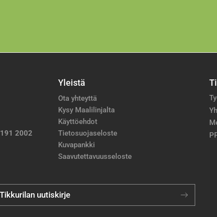
Yleistä
T
Ty
Ota yhteyttä
Kysy Maalilinjalta
Yh
Käyttöehdot
M
 191 2002
Tietosuojaseloste
PP
Kuvapankki
Saavutettavuusseloste
 Tikkurilan uutiskirje