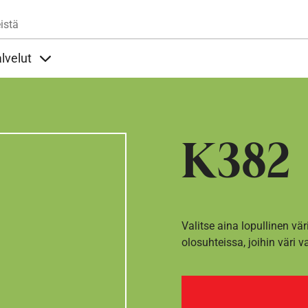
Hyppää pääsisältöön
istä
lvelut
t alla
llöt Ohjeet alla
Sisällöt Palvelut alla
K382
Valitse aina lopullinen vär
olosuhteissa, joihin väri v