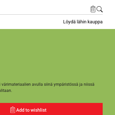
Löydä lähin kauppa
i värimateriaalien avulla siinä ympäristössä ja niissä
alitaan.
Add to wishlist