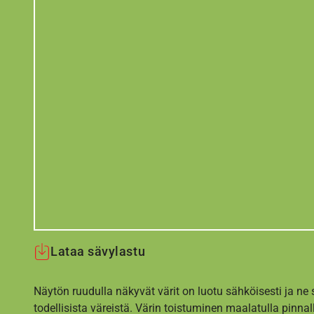
Lataa sävylastu
Näytön ruudulla näkyvät värit on luotu sähköisesti ja ne
todellisista väreistä. Värin toistuminen maalatulla pinnal