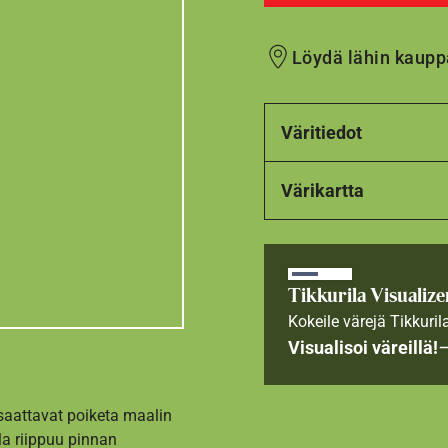
Löydä lähin kaupp
Väritiedot
Värikartta
Tikkurila Visualize
Kokeile värejä Tikkuril
Visualisoi väreillä!
 saattavat poiketa maalin
la riippuu pinnan