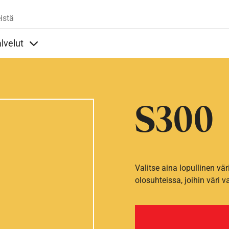
Hyppää pääsisältöön
istä
lvelut
t alla
llöt Ohjeet alla
Sisällöt Palvelut alla
S300
Valitse aina lopullinen vär
olosuhteissa, joihin väri v