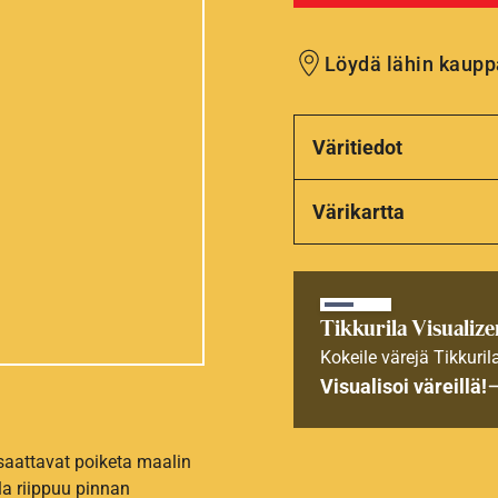
Löydä lähin kaupp
Väritiedot
Värikartta
Tikkurila Visualize
Kokeile värejä Tikkuril
Visualisoi väreillä!
 saattavat poiketa maalin
la riippuu pinnan