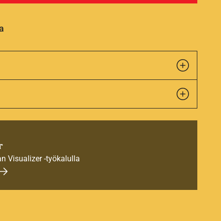
a
r
an Visualizer -työkalulla