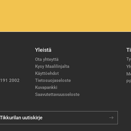
Yleistä
T
Ty
Ota yhteyttä
Kysy Maalilinjalta
Yh
Käyttöehdot
M
 191 2002
Tietosuojaseloste
PP
Kuvapankki
Saavutettavuusseloste
 Tikkurilan uutiskirje