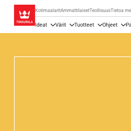
Kotimaalarit
Ammattilaiset
Teollisuus
Tietoa me
Ideat
Värit
Tuotteet
Ohjeet
Pa
Sisällöt Ideat alla
Sisällöt Värit alla
Sisällöt Tuottee
Sisä