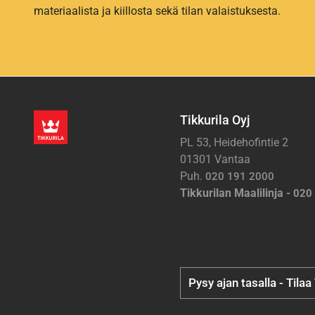
materiaalista ja kiillosta sekä tilan valaistuksesta.
Tikkurila Oyj
PL 53, Heidehofintie 2
01301 Vantaa
Puh.
020 191 2000
Tikkurilan Maalilinja -
020
Pysy ajan tasalla - Tilaa