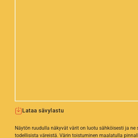
Lataa sävylastu
Näytön ruudulla näkyvät värit on luotu sähköisesti ja ne
todellisista väreistä. Värin toistuminen maalatulla pinnal