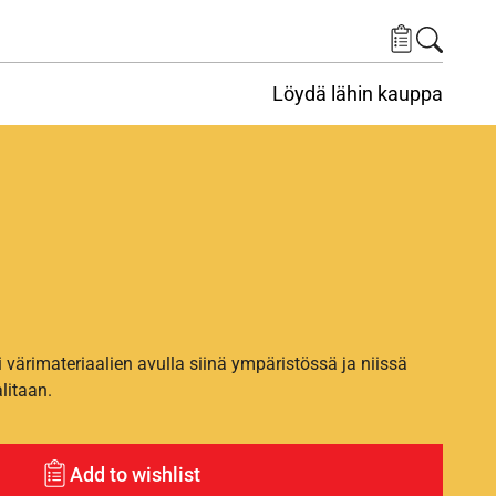
Löydä lähin kauppa
i värimateriaalien avulla siinä ympäristössä ja niissä
alitaan.
Add to wishlist