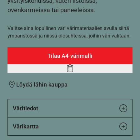
yksityiskohdissa, kuten listoissa,
ovenkarmeissa tai paneeleissa.
Valitse aina lopullinen väri värimateriaalien avulla siinä
ympäristössä ja niissä olosuhteissa, joihin väri valitaan.
Tilaa A4-värimalli
Add
to
Löydä lähin kauppa
wishlist
Väritiedot
Värikartta