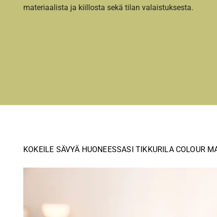
materiaalista ja kiillosta sekä tilan valaistuksesta.
KOKEILE SÄVYÄ HUONEESSASI TIKKURILA COLOUR M