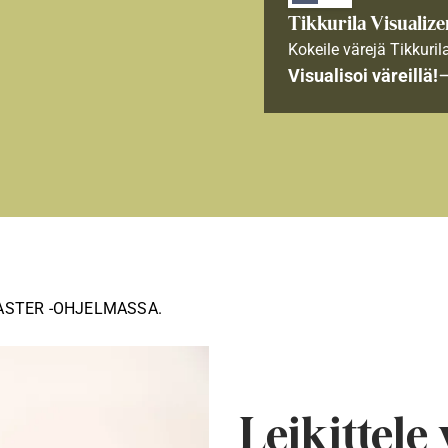
Tikkurila Visualize
Kokeile värejä Tikkuril
Visualisoi väreillä!
ASTER -OHJELMASSA.
Leikittele 