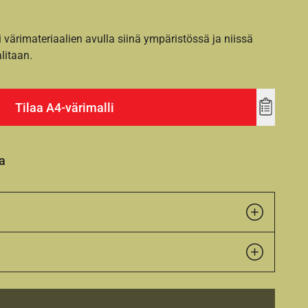
i värimateriaalien avulla siinä ympäristössä ja niissä
alitaan.
Tilaa A4-värimalli
Add
to
wishlist
a