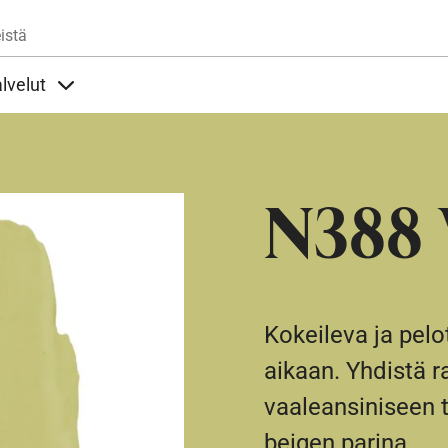
Hyppää pääsisältöön
istä
lvelut
t alla
llöt Ohjeet alla
Sisällöt Palvelut alla
N388 
Kokeileva ja pelo
aikaan. Yhdistä r
vaaleansiniseen 
beigen parina.