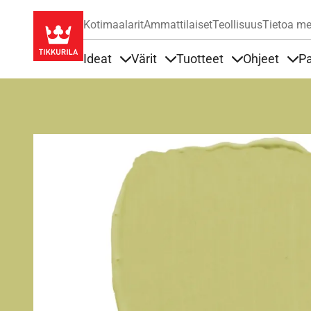
Kotimaalarit
Ammattilaiset
Teollisuus
Tietoa me
Ideat
Värit
Tuotteet
Ohjeet
Pa
Sisällöt Ideat alla
Sisällöt Värit alla
Sisällöt Tuottee
Sisä