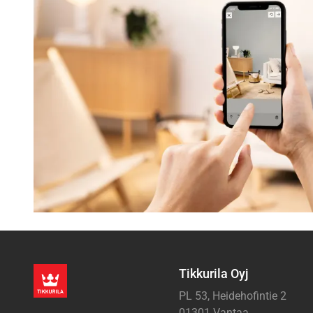
Tikkurila Oyj
PL 53, Heidehofintie 2
01301 Vantaa