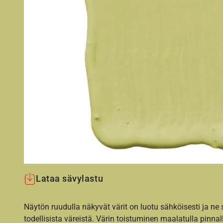
Lataa sävylastu
Näytön ruudulla näkyvät värit on luotu sähköisesti ja ne
todellisista väreistä. Värin toistuminen maalatulla pinnal