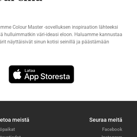
imme Colour Master -sovelluksen inspiraation lähteeksi
ttää hulluimmatkin väri-ideasi eloon. Haluamme kannustaa
rit näyttäisivät sinun kotisi seinillä ja päästämään
ietoa meistä
Seuraa meitä
öpaikat
Facebook