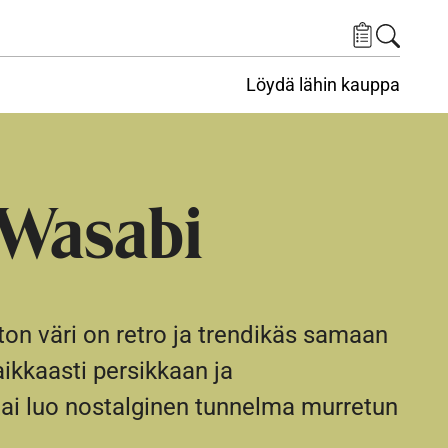
Löydä lähin kauppa
Wasabi
ton väri on retro ja trendikäs samaan
aikkaasti persikkaan ja
tai luo nostalginen tunnelma murretun