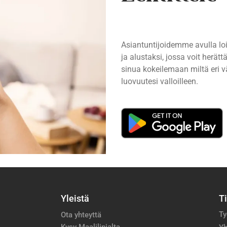
Asiantuntijoidemme avulla lo
ja alustaksi, jossa voit herä
sinua kokeilemaan miltä eri vä
luovuutesi valloilleen.
Yleistä
T
Ty
Ota yhteyttä
Kysy Maalilinjalta