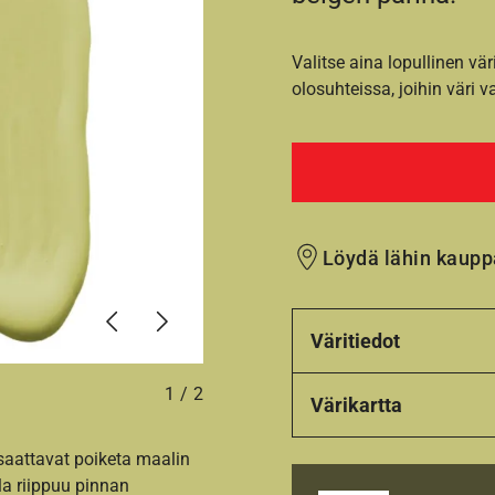
Valitse aina lopullinen vär
olosuhteissa, joihin väri v
Löydä lähin kaupp
Edellinen
Seuraava
Väritiedot
1
/
2
Värikartta
 saattavat poiketa maalin
la riippuu pinnan