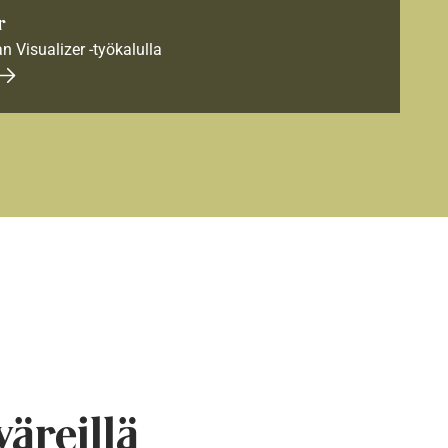
r
an Visualizer -työkalulla
väreillä