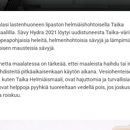
asi lastenhuoneen lipaston helmiäishohtoisella
Taika
alilla
. Sävy
Hydra 2021
löytyi uudistuneesta
Taika-väri
opeapohjaisia heleitä, helmenhohtoisia sävyjä ja lämpimi
oisen mausteisia sävyjä.
etta maalatessa on tärkeää, ettei maaleista haihdu tai i
 yhdisteitä pitkäaikaisenkaan käytön aikana. Vesiohenteis
uten Taika Helmiäismaali, ovat hajuttomia ja turvallisia
ovat helppoja pyyhkiä tuoreeltaan vedellä pois, jos joskus
 roiskuu.