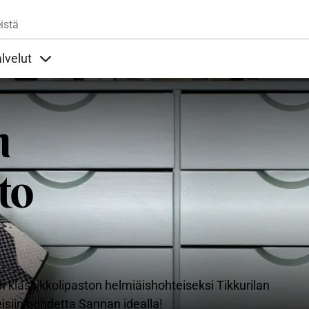
Hyppää pääsisältöön
istä
lvelut
t alla
llöt Ohjeet alla
Sisällöt Palvelut alla
n
to
n klassikkolipaston helmiäishohteiseksi Tikkurilan
isiin hohdetta Sannan idealla!