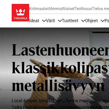
Kotimaalarit
Ammattilaiset
Teollisuus
Tietoa me
Ideat
Värit
Tuotteet
Ohjeet
Pa
Sisällöt Ideat alla
Sisällöt Värit alla
Sisällöt Tuottee
Sisä
Lastenhuonee
klassikkolipas
metallisävyyn
Local Artisan -blogista tuttu Sanna maalasi Lundia
Taika Helmiäismaalilla. Luo lastenhuoneen kaluste