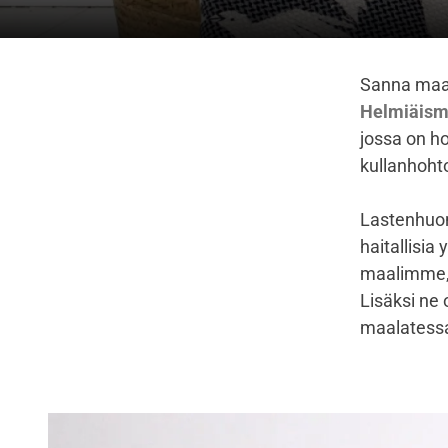
Sanna maal
Helmiäisma
jossa on h
kullanhoht
Lastenhuon
haitallisia
maalimme, k
Lisäksi ne 
maalatessa