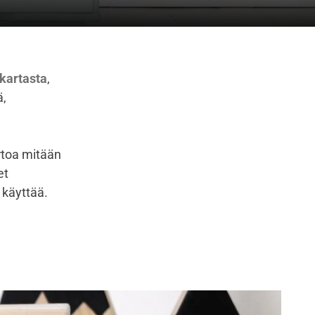
kartasta
,
ä,
rtoa mitään
et
 käyttää.