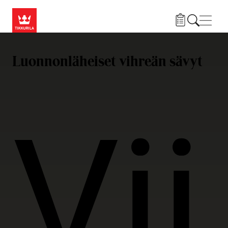
Hyppää pääsisältöön
Navig
Luonnonläheiset vihreän sävyt
Vii