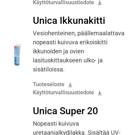
Käyttöturvallisuustiedote
Unica Ikkunakitti
Vesiohenteinen, päällemaalattava
nopeasti kuivuva erikoiskitti
ikkunoiden ja ovien
lasituskittaukseen ulko- ja
sisätiloissa.
Tuoteseloste
Käyttöturvallisuustiedote
Unica Super 20
Nopeasti kuivuva
uretaanialkydilakka. Sisältää UV-