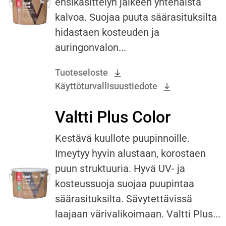
ensikäsittelyn jälkeen yhtenäistä
kalvoa. Suojaa puuta säärasituksilta
hidastaen kosteuden ja
auringonvalon...
Tuoteseloste
Käyttöturvallisuustiedote
Valtti Plus Color
Kestävä kuullote puupinnoille.
Imeytyy hyvin alustaan, korostaen
puun struktuuria. Hyvä UV- ja
kosteussuoja suojaa puupintaa
säärasituksilta. Sävytettävissä
laajaan värivalikoimaan. Valtti Plus...