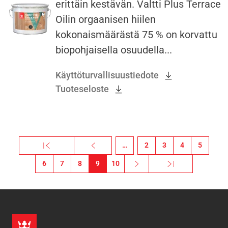
erittäin kestävän. Valtti Plus Terrace
Oilin orgaanisen hiilen
kokonaismäärästä 75 % on korvattu
biopohjaisella osuudella...
Käyttöturvallisuustiedote
Tuoteseloste
Sivutus
« Ensimmäinen
‹ Previous
…
2
3
4
5
Ensimmäinen sivu
Edellinen sivu
6
7
8
9
10
Next ›
Viimeinen »
Seuraava sivu
Viimeinen sivu