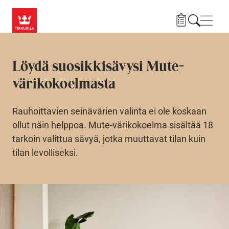
Hyppää pääsisältöön
Navig
Löydä suosikkisävysi Mute-
värikokoelmasta
Rauhoittavien seinävärien valinta ei ole koskaan
ollut näin helppoa. Mute-värikokoelma sisältää 18
tarkoin valittua sävyä, jotka muuttavat tilan kuin
tilan levolliseksi.