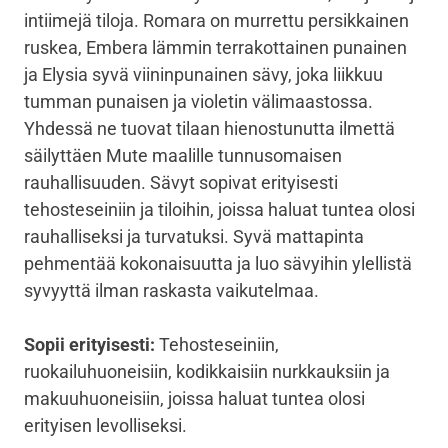
intiimejä tiloja. Romara on murrettu persikkainen
ruskea, Embera lämmin terrakottainen punainen
ja Elysia syvä viininpunainen sävy, joka liikkuu
tumman punaisen ja violetin välimaastossa.
Yhdessä ne tuovat tilaan hienostunutta ilmettä
säilyttäen Mute maalille tunnusomaisen
rauhallisuuden. Sävyt sopivat erityisesti
tehosteseiniin ja tiloihin, joissa haluat tuntea olosi
rauhalliseksi ja turvatuksi. Syvä mattapinta
pehmentää kokonaisuutta ja luo sävyihin ylellistä
syvyyttä ilman raskasta vaikutelmaa.
Sopii erityisesti:
Tehosteseiniin,
ruokailuhuoneisiin, kodikkaisiin nurkkauksiin ja
makuuhuoneisiin, joissa haluat tuntea olosi
erityisen levolliseksi.