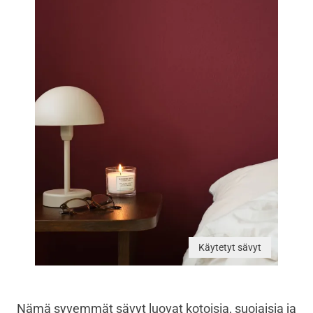
Käytetyt sävyt
Nämä syvemmät sävyt luovat kotoisia, suojaisia ja