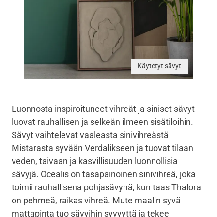
Käytetyt sävyt
Luonnosta inspiroituneet vihreät ja siniset sävyt
luovat rauhallisen ja selkeän ilmeen sisätiloihin.
Sävyt vaihtelevat vaaleasta sinivihreästä
Mistarasta syvään Verdalikseen ja tuovat tilaan
veden, taivaan ja kasvillisuuden luonnollisia
sävyjä. Ocealis on tasapainoinen sinivihreä, joka
toimii rauhallisena pohjasävynä, kun taas Thalora
on pehmeä, raikas vihreä. Mute maalin syvä
mattapinta tuo sävyihin syvyyttä ja tekee