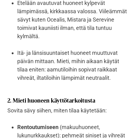
Etelään avautuvat huoneet kylpevät
lämpimässä, kirkkaassa valossa. Viileämmät
sävyt kuten Ocealis, Mistara ja Serevine
toimivat kauniisti ilman, että tila tuntuu
kylmältä.
Itä- ja länsisuuntaiset huoneet muuttuvat
päivän mittaan. Mieti, mihin aikaan käytät
tilaa eniten: aamutiloihin sopivat raikkaat
vihreät, iltatiloihin lämpimät neutraalit.
2. Mieti huoneen käyttötarkoitusta
Sovita sävy siihen, miten tilaa käytetään:
Rentoutumiseen
(makuuhuoneet,
lukunurkkaukset): pehmeät siniset ja vihreät