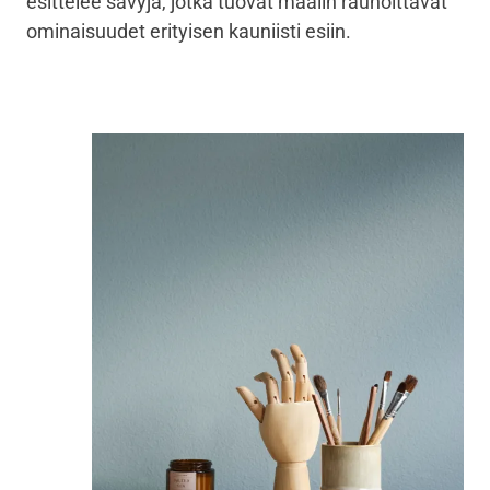
esittelee sävyjä, jotka tuovat maalin rauhoittavat
ominaisuudet erityisen kauniisti esiin.