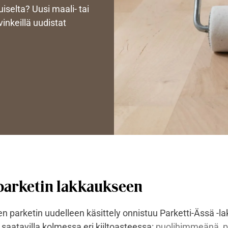
selta? Uusi maali- tai
vinkeillä uudistat
parketin lakkaukseen
parketin uudelleen käsittely onnistuu Parketti-Ässä -laka
saatavilla kolmessa eri kiiltoasteessa:
puolihimmeänä
,
p