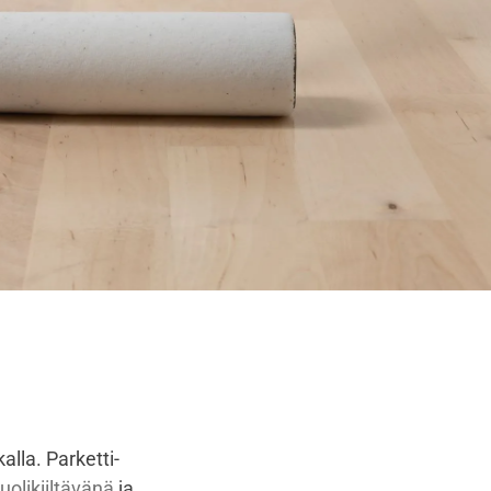
lla. Parketti-
uolikiiltävänä
ja