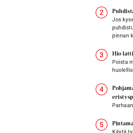
Puhdista
Jos kyse
puhdistu
pinnan 
Hio latt
Poista m
huolelli
Pohjama
eristys
Parhaan 
Pintama
Käytä ty