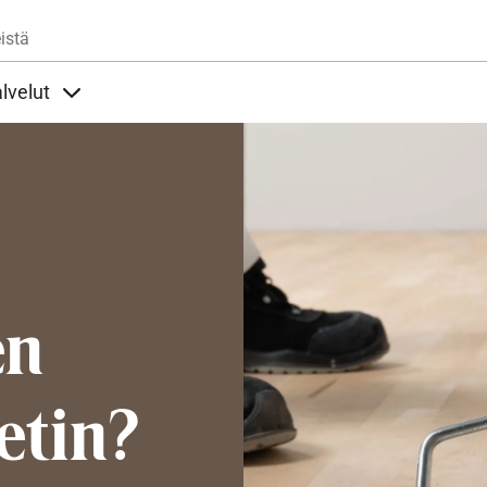
Hyppää pääsisältöön
istä
lvelut
t alla
llöt Ohjeet alla
Sisällöt Palvelut alla
en
etin?