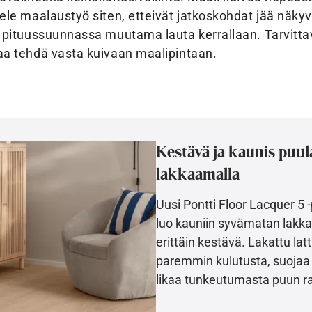
ele maalaustyö siten, etteivät jatkoskohdat jää näkyv
 pituussuunnassa muutama lauta kerrallaan. Tarvitta
aa tehdä vasta kuivaan maalipintaan.
Kestävä ja kaunis puul
lakkaamalla
Uusi Pontti Floor Lacquer 5 
luo kauniin syvämatan lakka
erittäin kestävä. Lakattu lat
paremmin kulutusta, suojaa 
likaa tunkeutumasta puun r