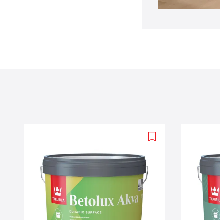
Add
to
wishlist