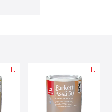
Add
Add
to
to
wishlist
wishlist