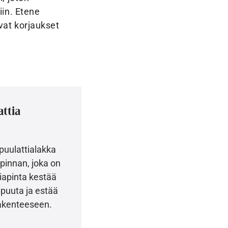
iin. Etene
vat korjaukset
attia
-puulattialakka
pinnan, joka on
tiapinta kestää
puuta ja estää
akenteeseen.