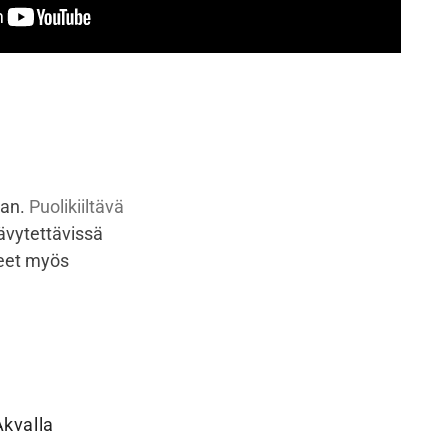
ian.
Puolikiiltävä
sävytettävissä
eet myös
Akvalla