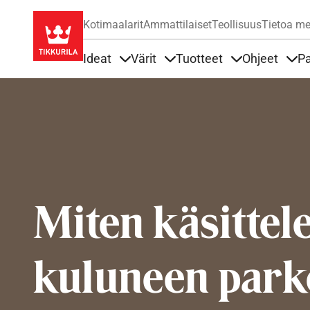
Kotimaalarit
Ammattilaiset
Teollisuus
Tietoa me
Ideat
Värit
Tuotteet
Ohjeet
Pa
Sisällöt Ideat alla
Sisällöt Värit alla
Sisällöt Tuottee
Sisä
Miten käsittel
kuluneen park