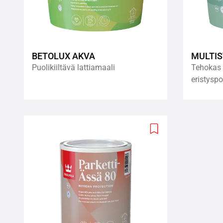
BETOLUX AKVA
MULTI
Puolikiiltävä lattiamaali
Tehokas 
eristysp
Add
to
wishlist