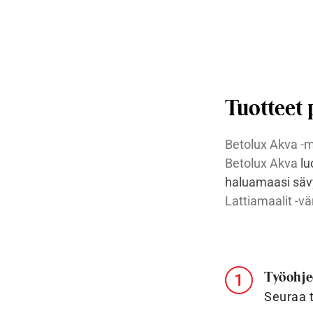
Tuotteet
Betolux Akva -m
Betolux Akva
lu
haluamaasi säv
Lattiamaalit -v
Työohje
Seuraa t