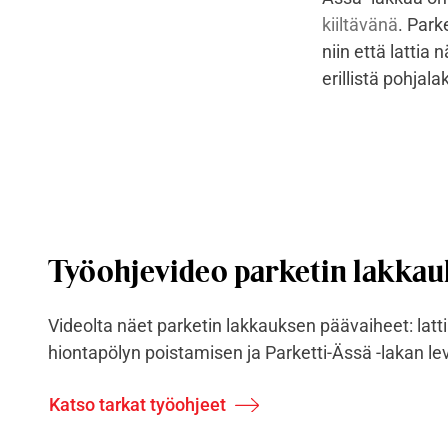
kiiltävänä
. Park
niin että lattia
erillistä pohjala
Työohjevideo parketin lakka
Videolta näet parketin lakkauksen päävaiheet: latt
hiontapölyn poistamisen ja Parketti-Ässä -lakan le
Katso tarkat työohjeet