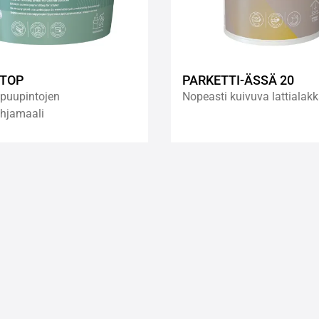
STOP
PARKETTI-ÄSSÄ 20
puupintojen
Nopeasti kuivuva lattialak
ohjamaali