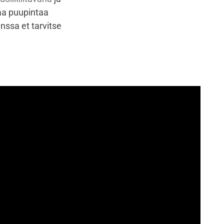
jaa puupintaa
anssa et tarvitse