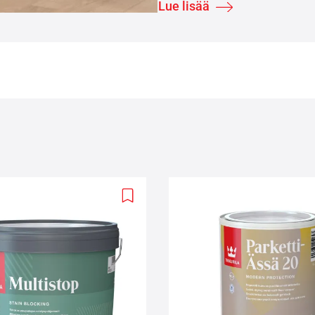
Lue lisää
Add
to
wishlist