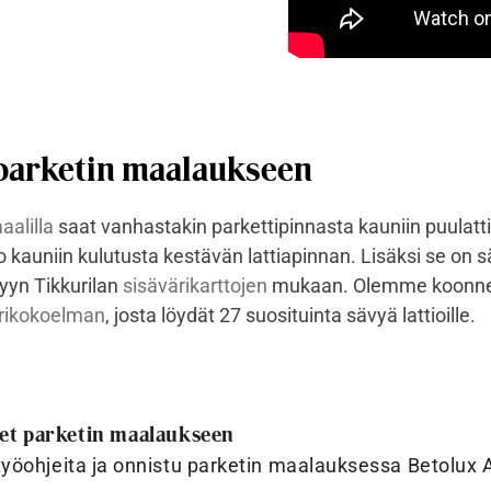
 parketin maalaukseen
aalilla
saat vanhastakin parkettipinnasta kauniin puulatt
o kauniin kulutusta kestävän lattiapinnan. Lisäksi se on 
yyn Tikkurilan
sisävärikarttojen
mukaan. Olemme koonn
ärikokoelman
, josta löydät 27 suosituinta sävyä lattioille.
et parketin maalaukseen
yöohjeita ja onnistu parketin maalauksessa Betolux 