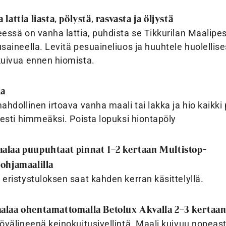
 lattia liasta, pölystä, rasvasta ja öljystä
essä on vanha lattia, puhdista se Tikkurilan Maalipes
saineella. Levitä pesuaineliuos ja huuhtele huolellise
kuivua ennen hiomista.
ia
ahdollinen irtoava vanha maali tai lakka ja hio kaikki
sesti himmeäksi. Poista lopuksi hiontapöly
alaa puupuhtaat pinnat 1–2 kertaan Multistop-
pohjamaalilla
eristystuloksen saat kahden kerran käsittelyllä.
alaa ohentamattomalla Betolux Akvalla 2–3 kertaa
övälineenä keinokuitusivellintä. Maali kuivuu nopeasti