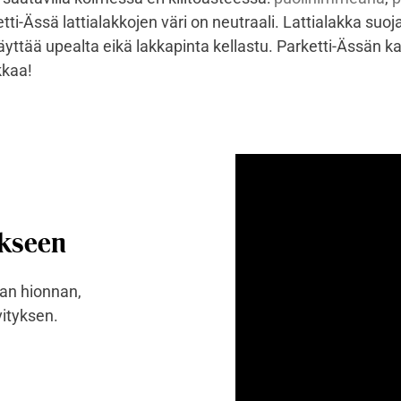
etti-Ässä lattialakkojen väri on neutraali. Lattialakka suo
 näyttää upealta eikä lakkapinta kellastu. Parketti-Ässän k
kkaa!
ukseen
ian hionnan,
vityksen.