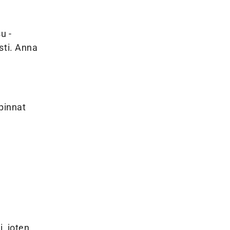
u -
sti. Anna
 pinnat
n
, joten