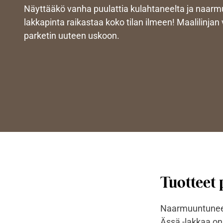
Näyttääkö vanha puulattia kulahtaneelta ja naarmui
lakkapinta raikastaa koko tilan ilmeen! Maalilinjan 
parketin uuteen uskoon.
Tuotteet 
Naarmuuntuneen 
Ässä -lakkaa on 