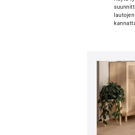
suunnitt
lautojen
kannatt