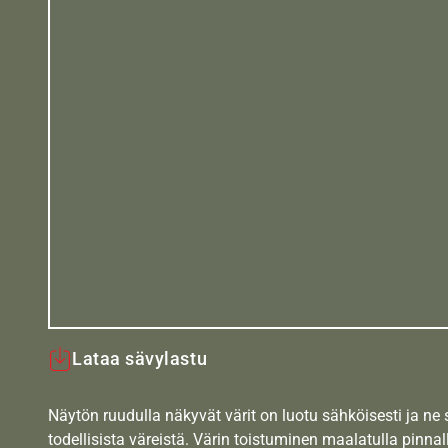
Lataa sävylastu
Näytön ruudulla näkyvät värit on luotu sähköisesti ja ne
todellisista väreistä. Värin toistuminen maalatulla pinnal