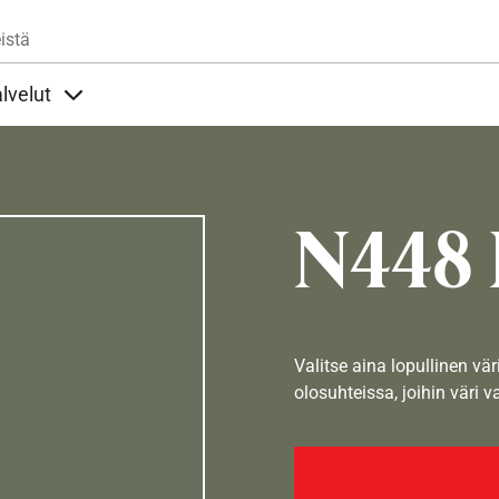
Hyppää pääsisältöön
istä
lvelut
t alla
llöt Ohjeet alla
Sisällöt Palvelut alla
N448 
Valitse aina lopullinen vär
olosuhteissa, joihin väri v