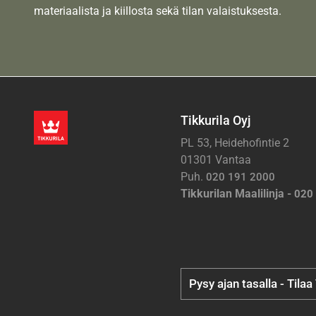
materiaalista ja kiillosta sekä tilan valaistuksesta.
Tikkurila Oyj
PL 53, Heidehofintie 2
01301 Vantaa
Puh.
020 191 2000
Tikkurilan Maalilinja -
020
Pysy ajan tasalla - Tilaa