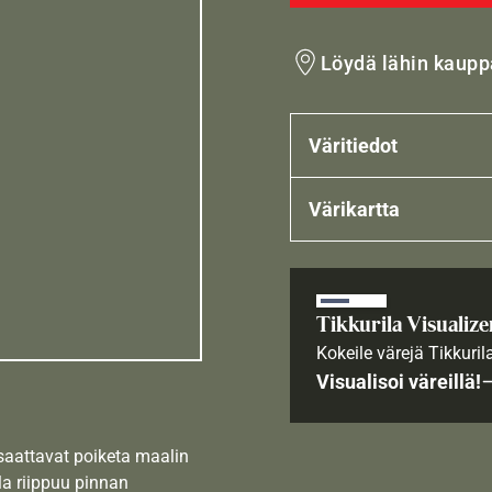
Löydä lähin kaupp
Väritiedot
Värikartta
Tikkurila Visualize
Kokeile värejä Tikkuril
Visualisoi väreillä!
 saattavat poiketa maalin
la riippuu pinnan