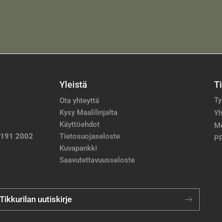
Yleistä
T
Ty
Ota yhteyttä
Kysy Maalilinjalta
Yh
Käyttöehdot
M
 191 2002
Tietosuojaseloste
PP
Kuvapankki
Saavutettavuusseloste
 Tikkurilan uutiskirje