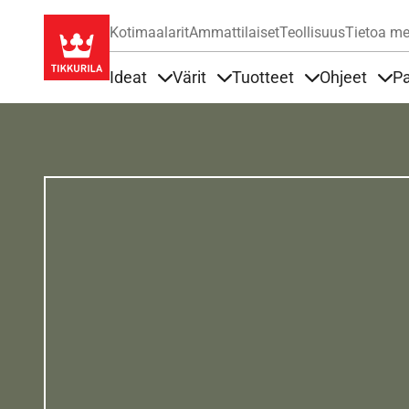
Kotimaalarit
Ammattilaiset
Teollisuus
Tietoa me
Ideat
Värit
Tuotteet
Ohjeet
Pa
Sisällöt Ideat alla
Sisällöt Värit alla
Sisällöt Tuottee
Sisä