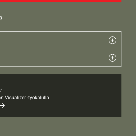
a
r
an Visualizer -työkalulla