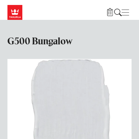
Hyppää pääsisältöön
Navig
G500 Bungalow