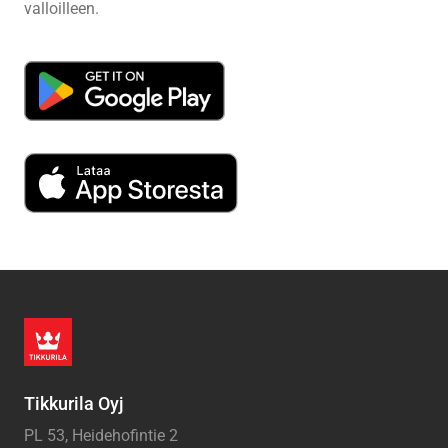
valloilleen.
Tikkurila Oyj
PL 53, Heidehofintie 2