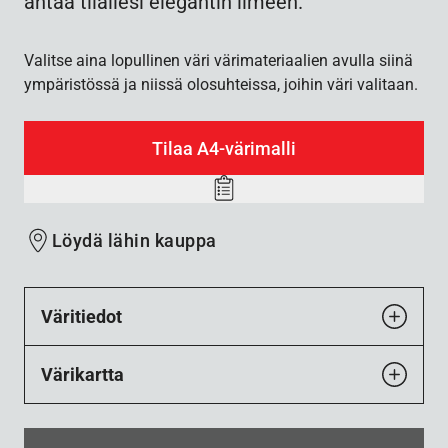
antaa tilallesi elegantin ilmeen.
Valitse aina lopullinen väri värimateriaalien avulla siinä
ympäristössä ja niissä olosuhteissa, joihin väri valitaan.
Tilaa A4-värimalli
Add
to
Löydä lähin kauppa
wishlist
Väritiedot
Värikartta