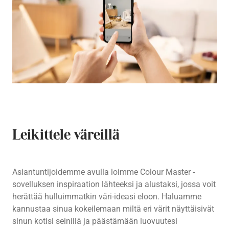
Leikittele väreillä
Asiantuntijoidemme avulla loimme Colour Master -
sovelluksen inspiraation lähteeksi ja alustaksi, jossa voit
herättää hulluimmatkin väri-ideasi eloon. Haluamme
kannustaa sinua kokeilemaan miltä eri värit näyttäisivät
sinun kotisi seinillä ja päästämään luovuutesi