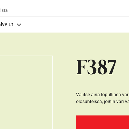
Hyppää pääsisältöön
istä
lvelut
t alla
llöt Ohjeet alla
Sisällöt Palvelut alla
F387
Valitse aina lopullinen vär
olosuhteissa, joihin väri v