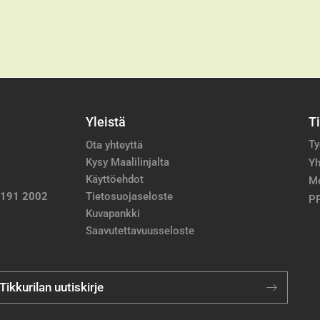
Yleistä
T
Ty
Ota yhteyttä
Kysy Maalilinjalta
Yh
Käyttöehdot
M
 191 2002
Tietosuojaseloste
PP
Kuvapankki
Saavutettavuusseloste
 Tikkurilan uutiskirje