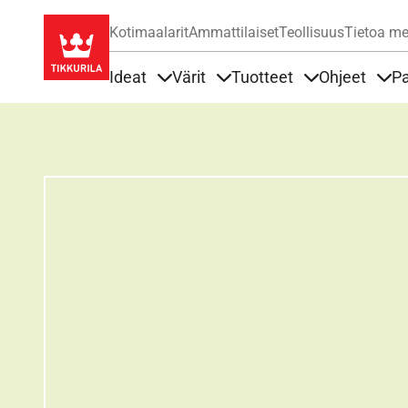
Kotimaalarit
Ammattilaiset
Teollisuus
Tietoa me
Ideat
Värit
Tuotteet
Ohjeet
Pa
Sisällöt Ideat alla
Sisällöt Värit alla
Sisällöt Tuottee
Sisä