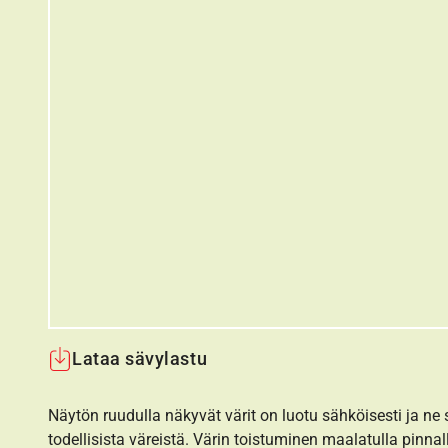
Lataa sävylastu
Näytön ruudulla näkyvät värit on luotu sähköisesti ja ne
todellisista väreistä. Värin toistuminen maalatulla pinnal