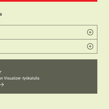
a
r
an Visualizer -työkalulla