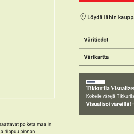
Löydä lähin kaupp
Väritiedot
Värikartta
Tikkurila Visualize
Kokeile värejä Tikkuril
Visualisoi väreillä!
 saattavat poiketa maalin
la riippuu pinnan