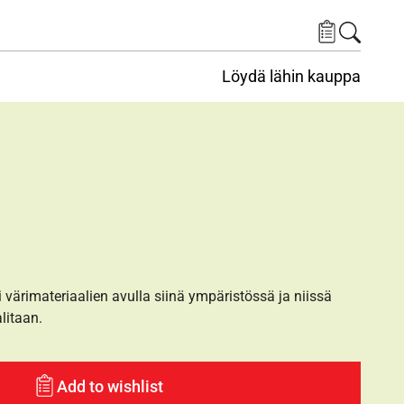
Löydä lähin kauppa
i värimateriaalien avulla siinä ympäristössä ja niissä
alitaan.
Add to wishlist