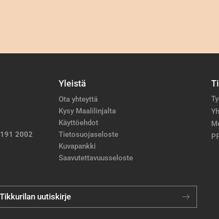
Yleistä
T
Ty
Ota yhteyttä
Kysy Maalilinjalta
Yh
Käyttöehdot
M
 191 2002
Tietosuojaseloste
PP
Kuvapankki
Saavutettavuusseloste
 Tikkurilan uutiskirje