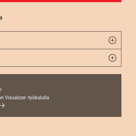
a
r
an Visualizer -työkalulla