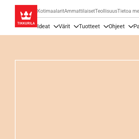
Kotimaalarit
Ammattilaiset
Teollisuus
Tietoa me
Ideat
Värit
Tuotteet
Ohjeet
Pa
Sisällöt Ideat alla
Sisällöt Värit alla
Sisällöt Tuottee
Sisä