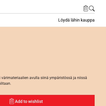
Löydä lähin kauppa
i värimateriaalien avulla siinä ympäristössä ja niissä
alitaan.
Add to wishlist