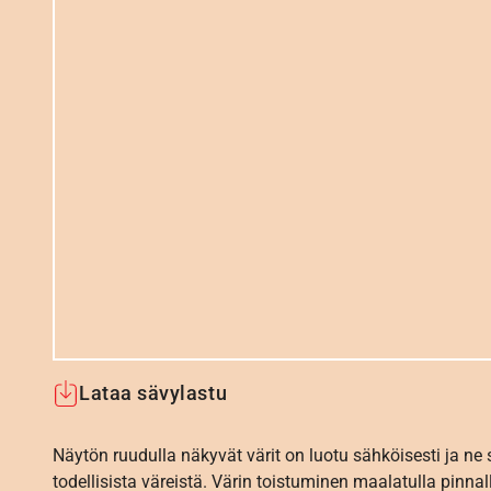
Lataa sävylastu
Näytön ruudulla näkyvät värit on luotu sähköisesti ja ne
todellisista väreistä. Värin toistuminen maalatulla pinnal