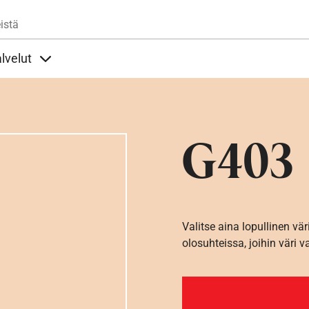
Hyppää pääsisältöön
istä
lvelut
t alla
llöt Ohjeet alla
Sisällöt Palvelut alla
G403
Valitse aina lopullinen vär
olosuhteissa, joihin väri v