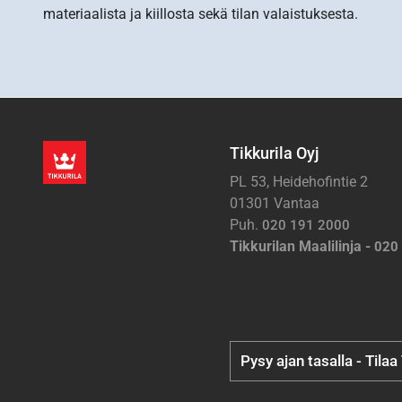
materiaalista ja kiillosta sekä tilan valaistuksesta.
Tikkurila Oyj
PL 53, Heidehofintie 2
01301 Vantaa
Puh.
020 191 2000
Tikkurilan Maalilinja -
020
Pysy ajan tasalla - Tilaa