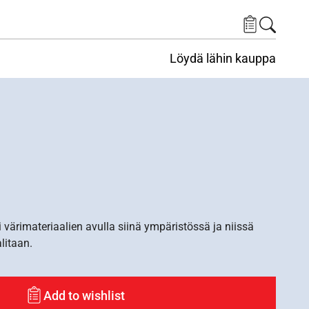
Löydä lähin kauppa
i värimateriaalien avulla siinä ympäristössä ja niissä
alitaan.
Add to wishlist