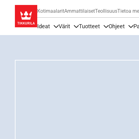
Kotimaalarit
Ammattilaiset
Teollisuus
Tietoa me
Ideat
Värit
Tuotteet
Ohjeet
Pa
Sisällöt Ideat alla
Sisällöt Värit alla
Sisällöt Tuottee
Sisä