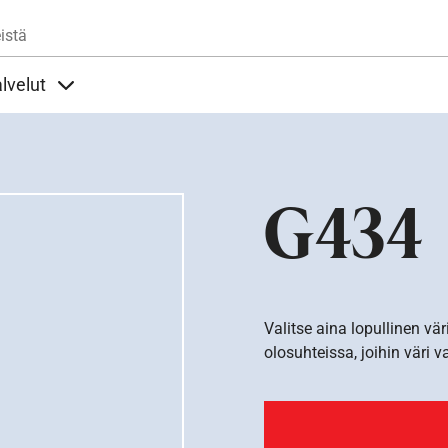
Hyppää pääsisältöön
istä
lvelut
t alla
llöt Ohjeet alla
Sisällöt Palvelut alla
G434
Valitse aina lopullinen vär
olosuhteissa, joihin väri v