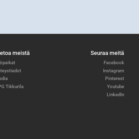
ietoa meistä
Seuraa meitä
öpaikat
Facebook
teystiedot
Instagram
edia
Pinterest
G Tikkurila
Youtube
LinkedIn