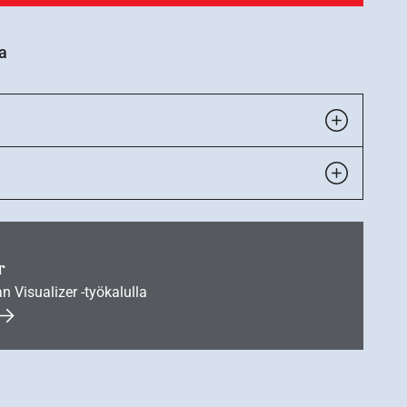
a
r
an Visualizer -työkalulla