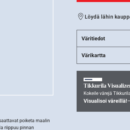
Löydä lähin kaupp
Väritiedot
Värikartta
Tikkurila Visualize
Kokeile värejä Tikkuril
Visualisoi väreillä!
 saattavat poiketa maalin
la riippuu pinnan