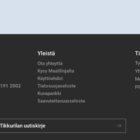
Yleistä
T
Ty
Ota yhteyttä
Kysy Maalilinjalta
Yh
Käyttöehdot
M
 191 2002
Tietosuojaseloste
PP
Kuvapankki
Saavutettavuusseloste
 Tikkurilan uutiskirje