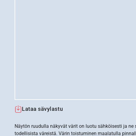
Lataa sävylastu
Näytön ruudulla näkyvät värit on luotu sähköisesti ja ne
todellisista väreistä. Värin toistuminen maalatulla pinnal