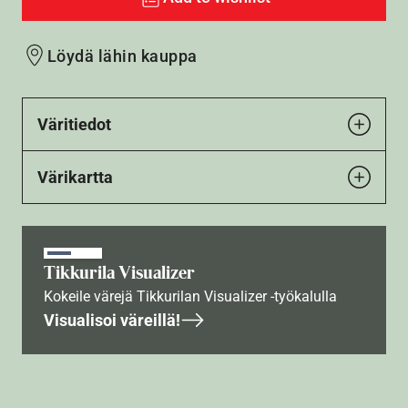
Löydä lähin kauppa
Väritiedot
Värikartta
Tikkurila Visualizer
Kokeile värejä Tikkurilan Visualizer -työkalulla
Visualisoi väreillä!