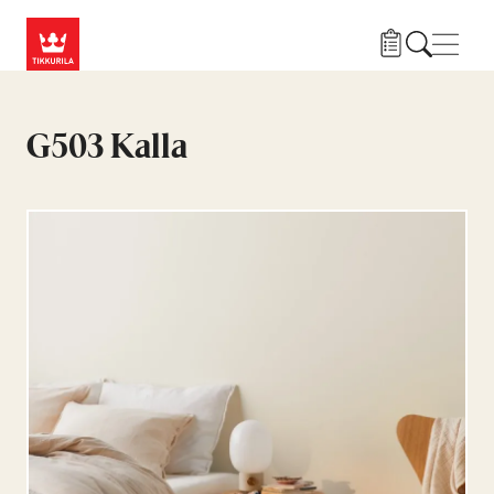
Hyppää pääsisältöön
Navig
G503 Kalla