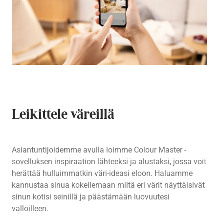
Leikittele väreillä
Asiantuntijoidemme avulla loimme Colour Master -
sovelluksen inspiraation lähteeksi ja alustaksi, jossa voit
herättää hulluimmatkin väri-ideasi eloon. Haluamme
kannustaa sinua kokeilemaan miltä eri värit näyttäisivät
sinun kotisi seinillä ja päästämään luovuutesi
valloilleen.