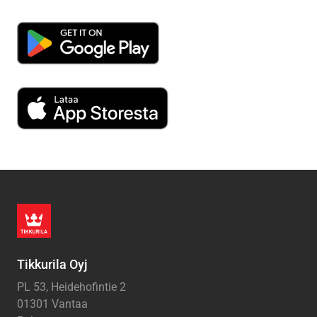
Tikkurila Oyj
PL 53, Heidehofintie 2
01301 Vantaa