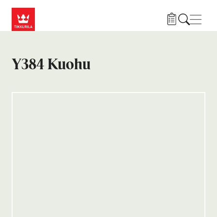
Hyppää pääsisältöön
Navig
Y384 Kuohu