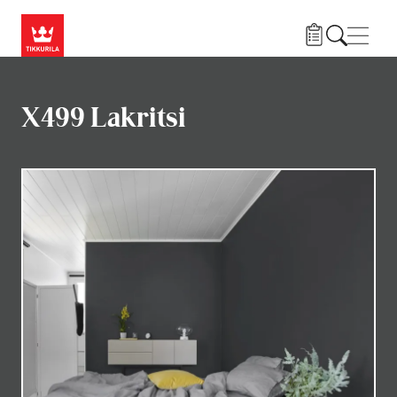
Hyppää pääsisältöön
Navig
X499 Lakritsi