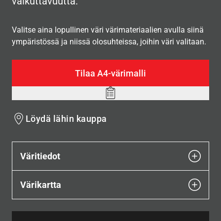
vaikuttavuutta.
Valitse aina lopullinen väri värimateriaalien avulla siinä
ympäristössä ja niissä olosuhteissa, joihin väri valitaan.
Tilaa A4-värimalli
Add
to
Löydä lähin kauppa
wishlist
Väritiedot
Värikartta