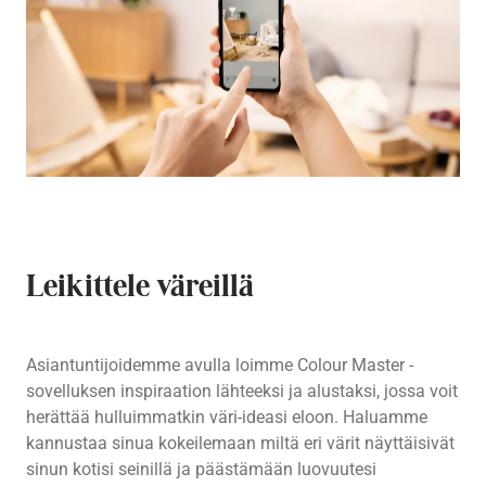
Leikittele väreillä
Asiantuntijoidemme avulla loimme Colour Master -
sovelluksen inspiraation lähteeksi ja alustaksi, jossa voit
herättää hulluimmatkin väri-ideasi eloon. Haluamme
kannustaa sinua kokeilemaan miltä eri värit näyttäisivät
sinun kotisi seinillä ja päästämään luovuutesi