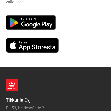
valloilleen.
Tikkurila Oyj
PL 53, Heidehofintie 2