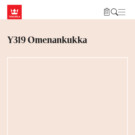
Hyppää pääsisältöön
Navig
Y319 Omenankukka