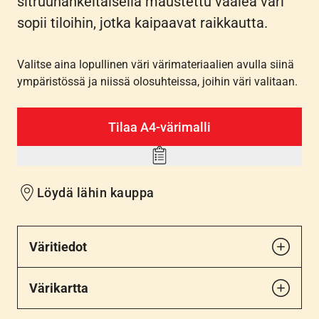
sitruunankeltaisella maustettu vaalea väri
sopii tiloihin, jotka kaipaavat raikkautta.
Valitse aina lopullinen väri värimateriaalien avulla siinä
ympäristössä ja niissä olosuhteissa, joihin väri valitaan.
Tilaa A4-värimalli
Add
to
Löydä lähin kauppa
wishlist
Väritiedot
Värikartta