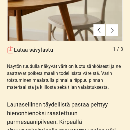
Edellinen
Seuraav
1
/
3
Lataa sävylastu
Näytön ruudulla näkyvät värit on luotu sähköisesti ja ne
saattavat poiketa maalin todellisista väreistä. Värin
toistuminen maalatulla pinnalla riippuu pinnan
materiaalista ja kiillosta sekä tilan valaistuksesta.
Lautasellinen täydellistä pastaa peittyy
hienonhienoksi raastettuun
parmesaanipilveen. Kirpeällä