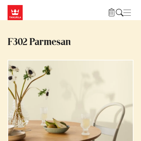
Hyppää pääsisältöön
Navig
F302 Parmesan