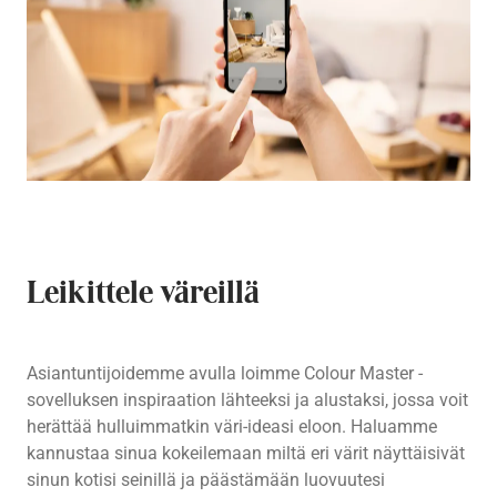
Leikittele väreillä
Asiantuntijoidemme avulla loimme Colour Master -
sovelluksen inspiraation lähteeksi ja alustaksi, jossa voit
herättää hulluimmatkin väri-ideasi eloon. Haluamme
kannustaa sinua kokeilemaan miltä eri värit näyttäisivät
sinun kotisi seinillä ja päästämään luovuutesi