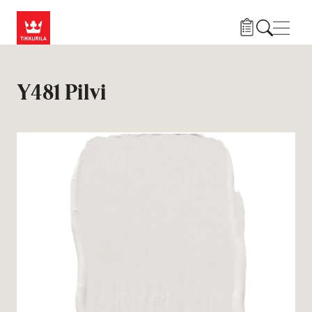
Hyppää pääsisältöön
Navig
Y481 Pilvi