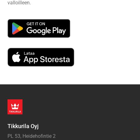
valloilleen.
Tikkurila Oyj
PL 53, Heidehofintie 2