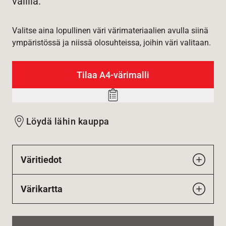
välillä.
Valitse aina lopullinen väri värimateriaalien avulla siinä
ympäristössä ja niissä olosuhteissa, joihin väri valitaan.
Tilaa A4-värimalli
Add
to
Löydä lähin kauppa
wishlist
Väritiedot
Värikartta