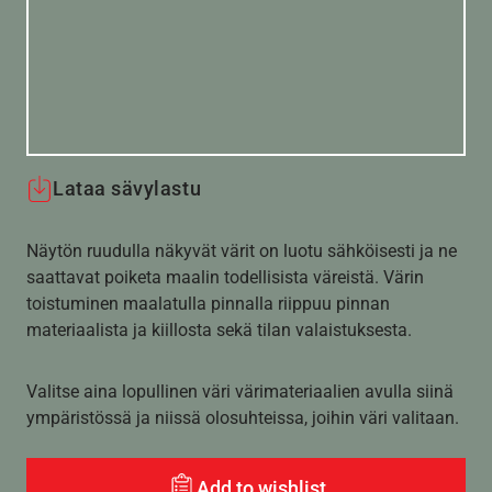
Lataa sävylastu
Näytön ruudulla näkyvät värit on luotu sähköisesti ja ne
saattavat poiketa maalin todellisista väreistä. Värin
toistuminen maalatulla pinnalla riippuu pinnan
materiaalista ja kiillosta sekä tilan valaistuksesta.
Valitse aina lopullinen väri värimateriaalien avulla siinä
ympäristössä ja niissä olosuhteissa, joihin väri valitaan.
Add to wishlist