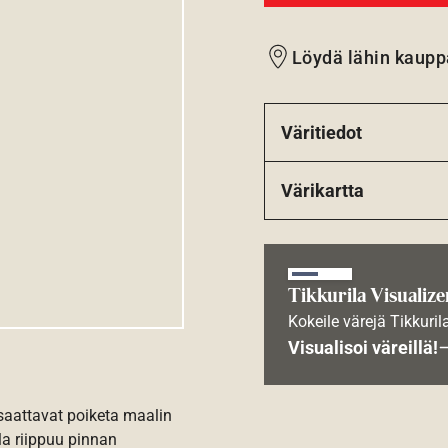
Löydä lähin kaupp
Väritiedot
Värikartta
Tikkurila Visualize
Kokeile värejä Tikkuril
Visualisoi väreillä!
 saattavat poiketa maalin
la riippuu pinnan