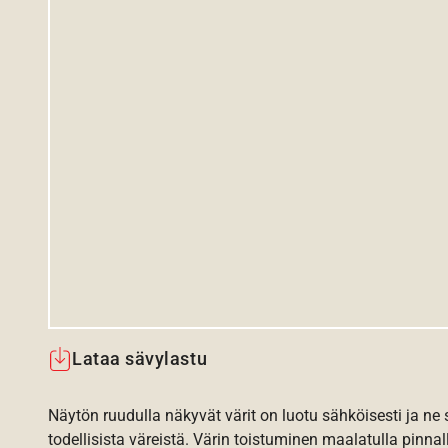
Lataa sävylastu
Näytön ruudulla näkyvät värit on luotu sähköisesti ja ne
todellisista väreistä. Värin toistuminen maalatulla pinnal