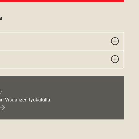
a
r
an Visualizer -työkalulla