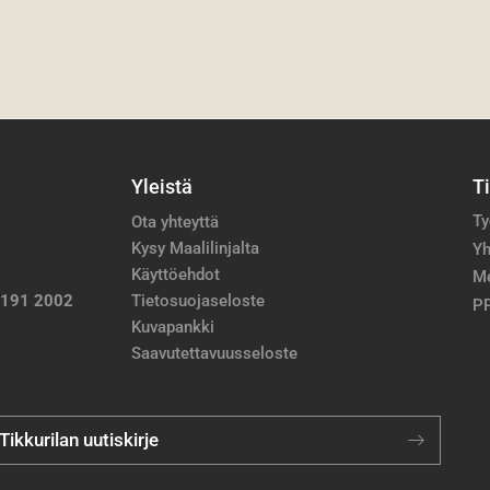
Yleistä
T
Ty
Ota yhteyttä
Kysy Maalilinjalta
Yh
Käyttöehdot
M
 191 2002
Tietosuojaseloste
PP
Kuvapankki
Saavutettavuusseloste
 Tikkurilan uutiskirje