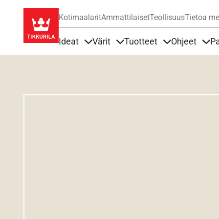
Kotimaalarit
Ammattilaiset
Teollisuus
Tietoa me
Ideat
Värit
Tuotteet
Ohjeet
Pa
Sisällöt Ideat alla
Sisällöt Värit alla
Sisällöt Tuottee
Sisä