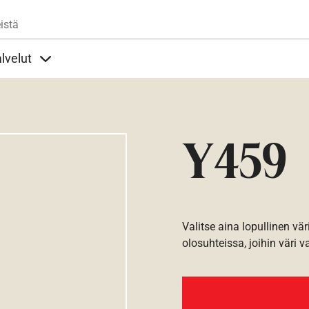
Hyppää pääsisältöön
istä
lvelut
t alla
llöt Ohjeet alla
Sisällöt Palvelut alla
Y459
Valitse aina lopullinen vär
olosuhteissa, joihin väri v