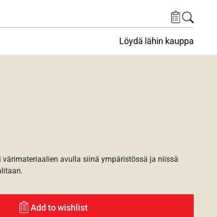
Löydä lähin kauppa
i värimateriaalien avulla siinä ympäristössä ja niissä
alitaan.
Add to wishlist