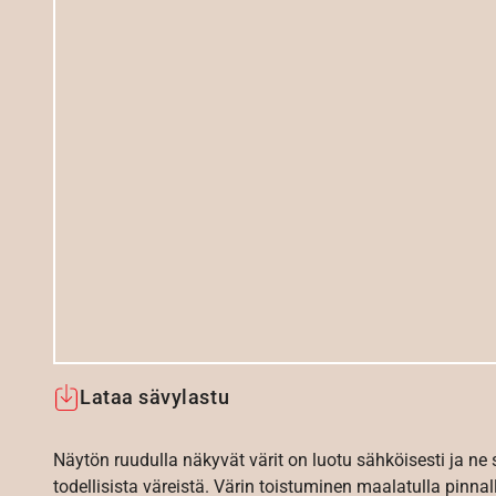
Lataa sävylastu
Näytön ruudulla näkyvät värit on luotu sähköisesti ja ne
todellisista väreistä. Värin toistuminen maalatulla pinnal