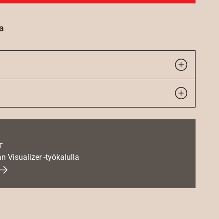
a
r
an Visualizer -työkalulla