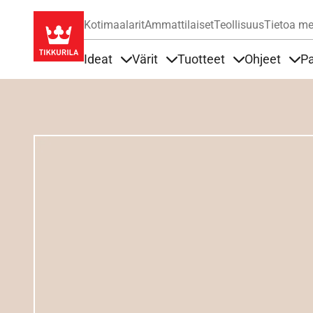
Kotimaalarit
Ammattilaiset
Teollisuus
Tietoa me
Ideat
Värit
Tuotteet
Ohjeet
Pa
Sisällöt Ideat alla
Sisällöt Värit alla
Sisällöt Tuottee
Sisä