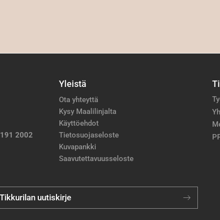
Yleistä
T
Ty
Ota yhteyttä
Kysy Maalilinjalta
Yh
Käyttöehdot
M
 191 2002
Tietosuojaseloste
PP
Kuvapankki
Saavutettavuusseloste
 Tikkurilan uutiskirje