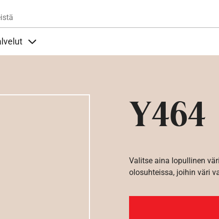
Hyppää pääsisältöön
istä
lvelut
t alla
llöt Ohjeet alla
Sisällöt Palvelut alla
Y464
Valitse aina lopullinen vär
olosuhteissa, joihin väri v