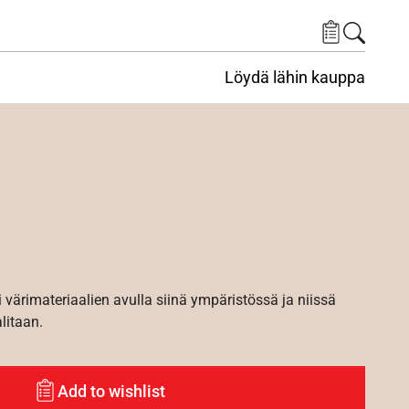
Löydä lähin kauppa
i värimateriaalien avulla siinä ympäristössä ja niissä
alitaan.
Add to wishlist