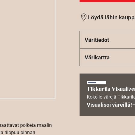
Löydä lähin kaupp
Väritiedot
Värikartta
Tikkurila Visualize
Kokeile värejä Tikkuril
Visualisoi väreillä!
 saattavat poiketa maalin
la riippuu pinnan