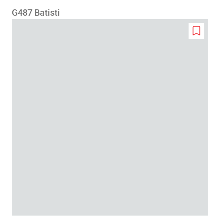
G487 Batisti
Add
to
wishlis