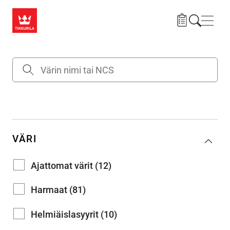
Hyppää pääsisältöön
Navig
VÄRI
Ajattomat värit (12)
Harmaat (81)
Helmiäislasyyrit (10)