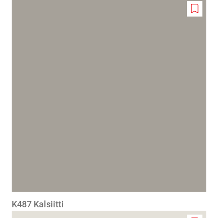
Add
to
wishlis
K487 Kalsiitti