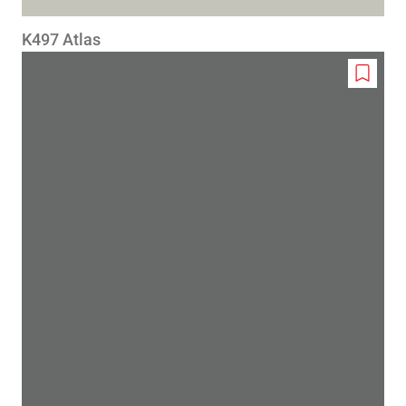
K497 Atlas
Add
to
wishlis