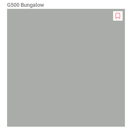
G500 Bungalow
Add
to
wishlis