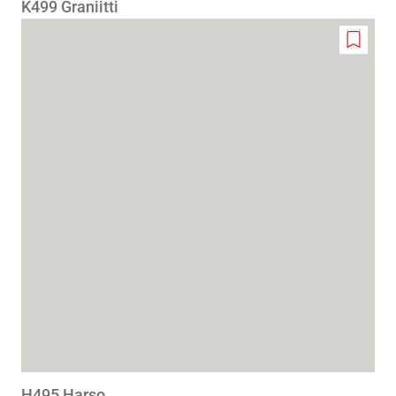
K499 Graniitti
Add
to
wishlis
H495 Harso