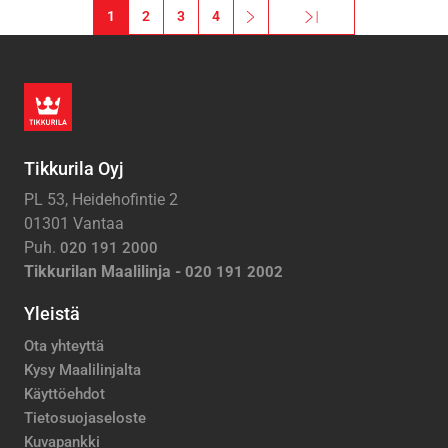
Sivutus
1
2
3
4
››
Viimeinen »
Seuraava sivu
Viimeinen sivu
Tikkurila Oyj
PL 53, Heidehofintie 2
01301 Vantaa
Puh.
020 191 2000
Tikkurilan Maalilinja -
020 191 2002
Yleistä
Ota yhteyttä
Kysy Maalilinjalta
Käyttöehdot
Tietosuojaseloste
Kuvapankki