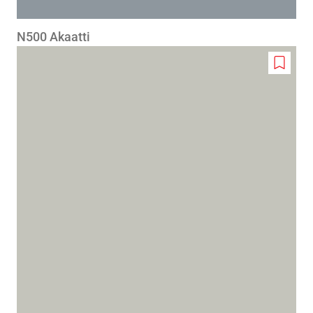
N500 Akaatti
Add
to
wishlis