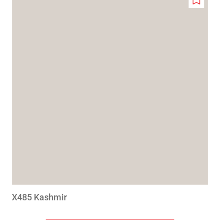
Add
to
wishlis
X485 Kashmir