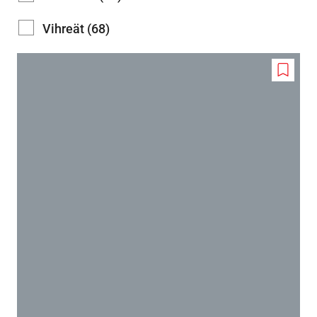
Vihreät (68)
Add
to
wishlis