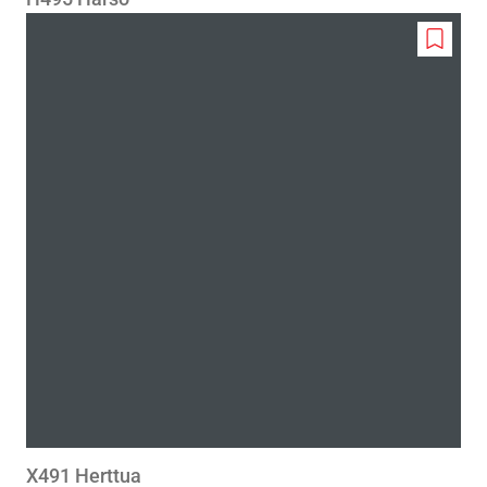
Add
to
wishlis
X491 Herttua