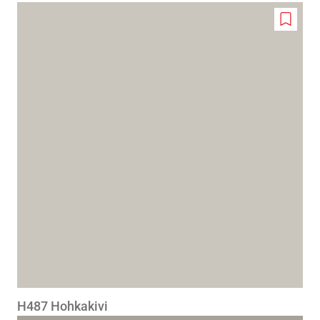
Add
to
wishlis
H487 Hohkakivi