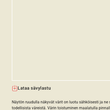
Lataa sävylastu
Näytön ruudulla näkyvät värit on luotu sähköisesti ja ne
todellisista väreistä. Värin toistuminen maalatulla pinnal