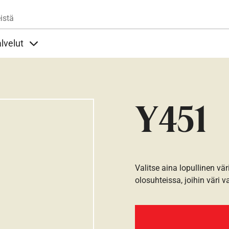
Hyppää pääsisältöön
istä
lvelut
t alla
llöt Ohjeet alla
Sisällöt Palvelut alla
Y451
Valitse aina lopullinen vär
olosuhteissa, joihin väri v