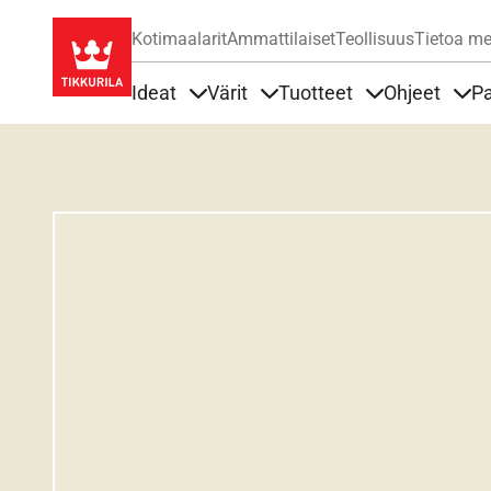
Kotimaalarit
Ammattilaiset
Teollisuus
Tietoa me
Ideat
Värit
Tuotteet
Ohjeet
Pa
Sisällöt Ideat alla
Sisällöt Värit alla
Sisällöt Tuottee
Sisä