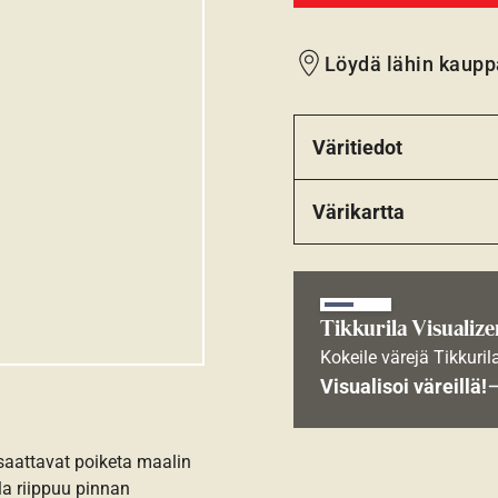
Löydä lähin kaupp
Väritiedot
Värikartta
Tikkurila Visualize
Kokeile värejä Tikkuril
Visualisoi väreillä!
 saattavat poiketa maalin
la riippuu pinnan