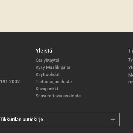
Yleistä
T
Ty
Ota yhteyttä
Kysy Maalilinjalta
Yh
Käyttöehdot
M
 191 2002
Tietosuojaseloste
PP
Kuvapankki
Saavutettavuusseloste
 Tikkurilan uutiskirje