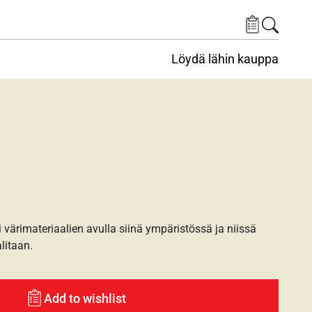
Löydä lähin kauppa
i värimateriaalien avulla siinä ympäristössä ja niissä
alitaan.
Add to wishlist