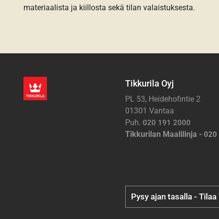
materiaalista ja kiillosta sekä tilan valaistuksesta.
Tikkurila Oyj
PL 53, Heidehofintie 2
01301 Vantaa
Puh.
020 191 2000
Tikkurilan Maalilinja -
020
Pysy ajan tasalla - Tilaa