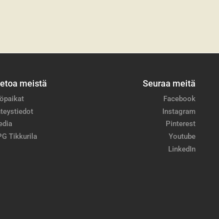
ietoa meistä
Seuraa meitä
öpaikat
Facebook
teystiedot
Instagram
edia
Pinterest
G Tikkurila
Youtube
LinkedIn