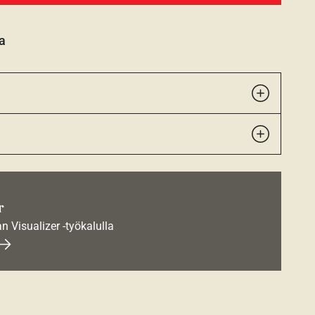
a
r
an Visualizer -työkalulla