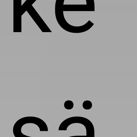
ke
sä