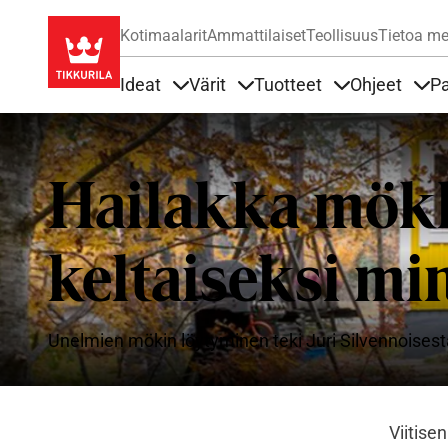
Kotimaalarit
Ammattilaiset
Teollisuus
Tietoa me
Ideat
Värit
Tuotteet
Ohjeet
Pa
Sisällöt Ideat alla
Sisällöt Värit alla
Sisällöt Tuottee
Sisä
Hailakka mökk
keltaiseksi mi
Unelmien mökin löytyminen teki Juri Silvennoise
Viitise