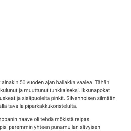
ut ainakin 50 vuoden ajan hailakka vaalea. Tähän
 kulunut ja muuttunut tunkkaiseksi. Ikkunapokat
uskeat ja sisäpuolelta pinkit. Silvennoisen silmään
llä tavalla piparkakkukoristelulta.
ppanin haave oli tehdä mökistä reipas
sopisi paremmin yhteen punamullan sävyisen