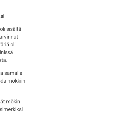
si
li sisältä
tarvinnut
äriä oli
inissä
sta.
tta samalla
uoda mökkiin
vät mökin
simerkiksi