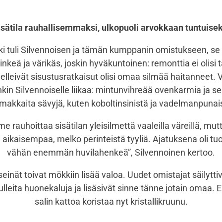
isätila rauhallisemmaksi, ulkopuoli arvokkaan tuntuisek
 tuli Silvennoisen ja tämän kumppanin omistukseen, se o
nkeä ja värikäs, joskin hyväkuntoinen: remonttia ei olisi 
elleivät sisustusratkaisut olisi omaa silmää haitanneet. V
nkin Silvennoiselle liikaa: mintunvihreää ovenkarmia ja se
makkaita sävyjä, kuten koboltinsinistä ja vadelmanpunai
 rauhoittaa sisätilan yleisilmettä vaaleilla väreillä, mu
 aikaisempaa, melko perinteistä tyyliä. Ajatuksena oli t
vähän enemmän huvilahenkeä”, Silvennoinen kertoo.
seinät toivat mökkiin lisää valoa. Uudet omistajat säilytti
lleita huonekaluja ja lisäsivät sinne tänne jotain omaa. E
salin kattoa koristaa nyt kristallikruunu.