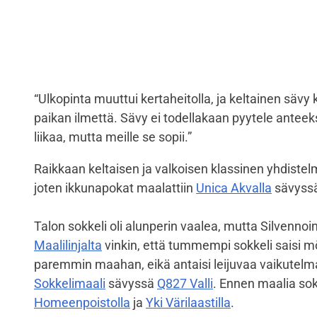
“Ulkopinta muuttui kertaheitolla, ja keltainen sävy 
paikan ilmettä. Sävy ei todellakaan pyytele anteeksi.
liikaa, mutta meille se sopii.”
Raikkaan keltaisen ja valkoisen klassinen yhdistel
joten ikkunapokat maalattiin
Unica Akvalla
sävyss
Talon sokkeli oli alunperin vaalea, mutta Silvennoin
Maalilinjalta
vinkin, että tummempi sokkeli saisi 
paremmin maahan, eikä antaisi leijuvaa vaikutelmaa
Sokkelimaali
sävyssä
Q827 Valli
. Ennen maalia sokk
Homeenpoistolla
ja
Yki Värilaastilla
.