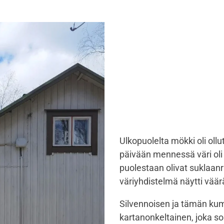
Ulkopuolelta mökki oli oll
päivään mennessä väri oli
puolestaan olivat suklaanr
väriyhdistelmä näytti väärä
Silvennoisen ja tämän kum
kartanonkeltainen, joka 