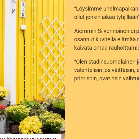
“Löysimme unelmapaikan. Mö
ollut jonkin aikaa tyhjillää
Aiemmin Silvennoinen ei p
osannut kuvitella elämää 
kaivata omaa rauhoittumi
“Olen stadinsuomalainen ja
valehtelisin jos väittäisin,
priorisoin, ovat osin vaiht