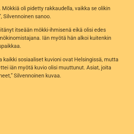
kkiä oli pidetty rakkaudella, vaikka se olikin
n”, Silvennoinen sanoo.
itänyt itseään mökki-ihmisenä eikä olisi edes
mökinomistajana. Iän myötä hän alkoi kuitenkin
spaikkaa.
 kaikki sosiaaliset kuvioni ovat Helsingissä, mutta
 ettei iän myötä kuvio olisi muuttunut. Asiat, joita
uneet,” Silvennoinen kuvaa.