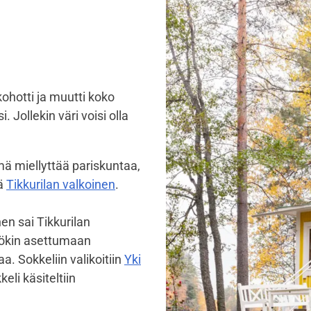
kohotti ja muutti koko
 Jollekin väri voisi olla
mä miellyttää pariskuntaa,
ä
Tikkurilan valkoinen
.
en sai Tikkurilan
mökin asettumaan
. Sokkeliin valikoitiin
Yki
eli käsiteltiin