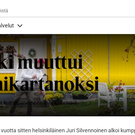
Hyppää pääsisältöön
istä
lvelut
t alla
llöt Ohjeet alla
Sisällöt Palvelut alla
i muuttui
nikartanoksi
sta kumppaneineen mökki-ihmisiä.
n vuotta sitten helsinkiläinen Juri Silvennoinen alkoi kum