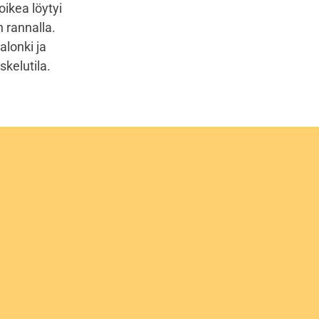
ikea löytyi
 rannalla.
alonki ja
kelutila.