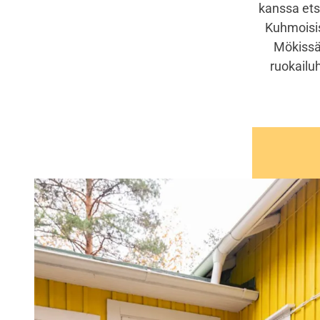
kanssa ets
Kuhmoisis
Mökissä 
ruokailu