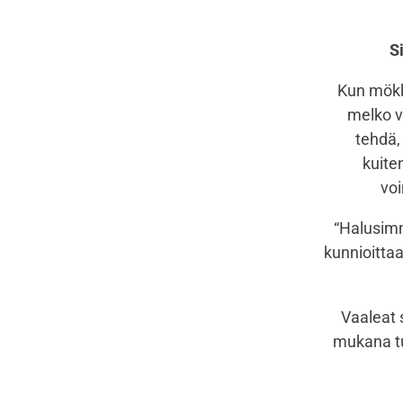
S
Kun mökki
melko vi
tehdä, 
kuite
voi
“Halusimme
kunnioittaa
Vaaleat 
mukana tu