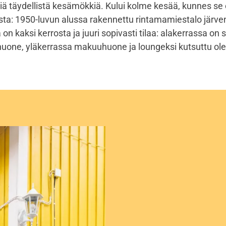
iä täydellistä kesämökkiä. Kului kolme kesää, kunnes se o
ta: 1950-luvun alussa rakennettu rintamamiestalo järven
on kaksi kerrosta ja juuri sopivasti tilaa: alakerrassa on s
huone, yläkerrassa makuuhuone ja loungeksi kutsuttu oles