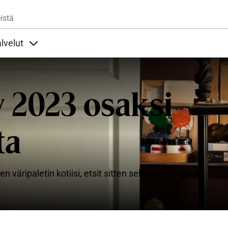
Hyppää pääsisältöön
istä
lvelut
t alla
llöt Ohjeet alla
Sisällöt Palvelut alla
 2023 osaksi
ta
äripaletin kotiisi, etsit sitten selkeää ja vaaleaa