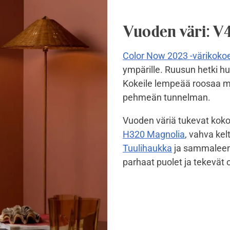
Vuoden väri: V
Color Now 2023 -värikoko
ympärille. Ruusun hetki h
Kokeile lempeää roosaa mi
pehmeän tunnelman.
Vuoden väriä tukevat kok
H320 Magnolia
, vahva ke
Tuulihaukka
ja sammalee
parhaat puolet ja tekevät 