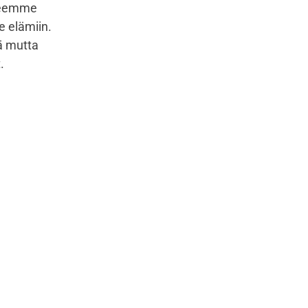
 teemme
 elämiin.
ä mutta
.