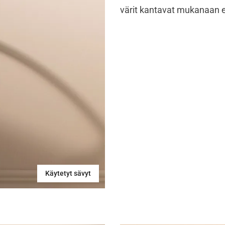
värit kantavat mukanaan e
Käytetyt sävyt