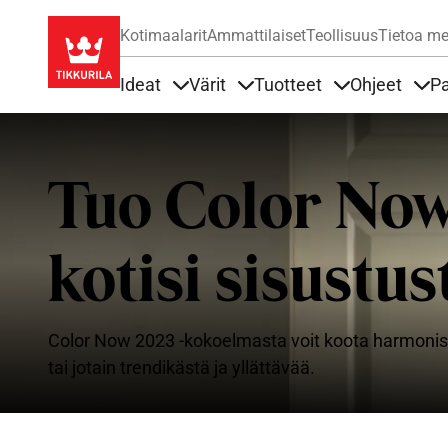
Kotimaalarit
Ammattilaiset
Teollisuus
Tietoa me
Ideat
Värit
Tuotteet
Ohjeet
Pa
Sisällöt Ideat alla
Sisällöt Värit alla
Sisällöt Tuottee
Sisä
Tuo Color Now
kotisi sisustus
Color Now 2023 -kokoelmasta voit koota harmonisen v
tai jotain trendikästä ja yllättävää.