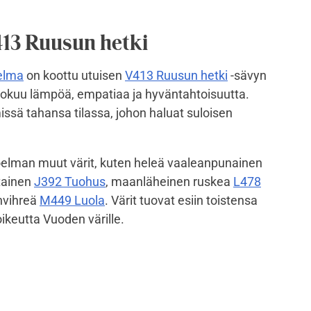
413 Ruusun hetki
elma
on koottu utuisen
V413 Ruusun hetki
-sävyn
uokuu lämpöä, empatiaa ja hyväntahtoisuutta.
ssä tahansa tilassa, johon haluat suloisen
oelman muut värit, kuten heleä vaaleanpunainen
ltainen
J392 Tuohus
, maanläheinen ruskea
L478
nvihreä
M449 Luola
. Värit tuovat esiin toistensa
oikeutta Vuoden värille.