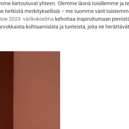
me kietoutuvat yhteen. Olemme läsnä toisillemme ja
e hetkistä merkityksellisiä – me tuomme värit toistemme
Now 2023 -värikokoelma
kehottaa inspiroitumaan pienist
arvokkaista kohtaamisista ja tunteista, joita ne herättävät