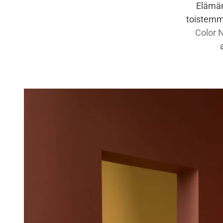
Elämäm
toistemm
Color 