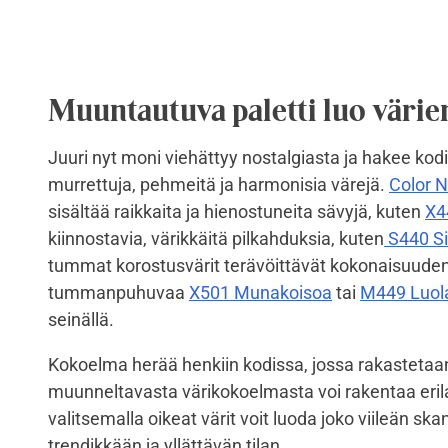
Muuntautuva paletti luo väri
Juuri nyt moni viehättyy nostalgiasta ja hakee kod
murrettuja, pehmeitä ja harmonisia värejä.
Color 
sisältää raikkaita ja hienostuneita sävyjä, kuten
X4
kiinnostavia, värikkäitä pilkahduksia, kuten
S440 Sil
tummat korostusvärit terävöittävät kokonaisuuden
tummanpuhuvaa
X501 Munakoisoa
tai
M449 Luol
seinällä.
Kokoelma herää henkiin kodissa, jossa rakastetaan
muunneltavasta värikokoelmasta voi rakentaa erila
valitsemalla oikeat värit voit luoda joko viileän ska
trendikkään ja yllättävän tilan.