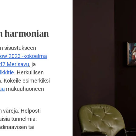
en harmonian
in sisustukseen
Now 2023 -kokoelma
47 Merisavu
, ja
kkitie
. Herkullisen
. Kokeile esimerkiksi
aa
makuuhuoneen
 värejä. Helposti
isia tunnelmia:
ndinaavisen tai