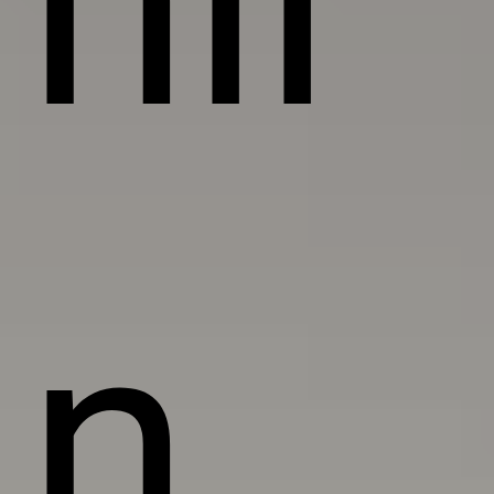
nii
n