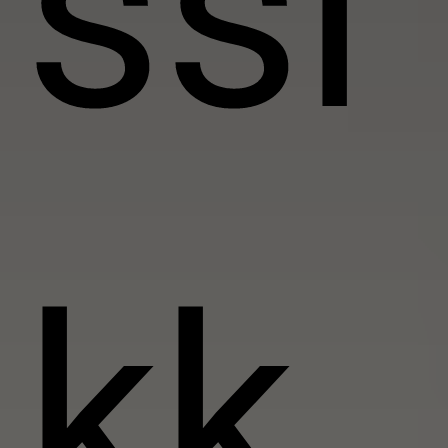
ssi
kk