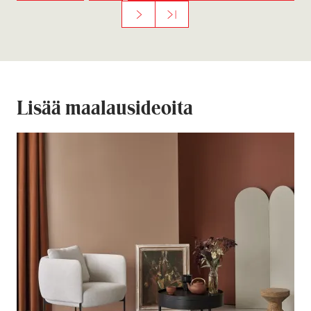
Fir
evi
Ne
La
st
ou
Seuraava sivu
Viimeinen sivu
xt
st
s
»
Lisää maalausideoita