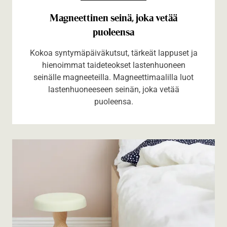
Magneettinen seinä, joka vetää
puoleensa
Kokoa syntymäpäiväkutsut, tärkeät lappuset ja
hienoimmat taideteokset lastenhuoneen
seinälle magneeteilla. Magneettimaalilla luot
lastenhuoneeseen seinän, joka vetää
puoleensa.