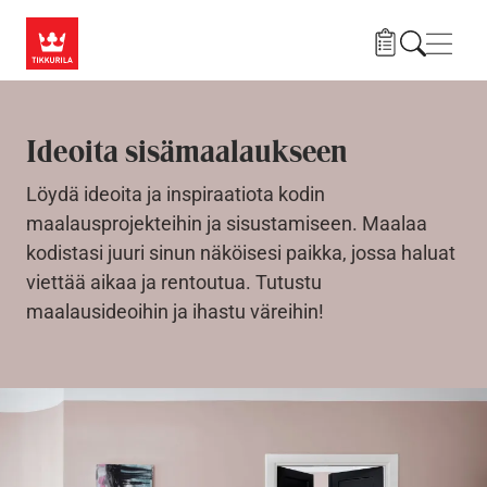
Hyppää pääsisältöön
Navig
Ideoita sisämaalaukseen
Löydä ideoita ja inspiraatiota kodin
maalausprojekteihin ja sisustamiseen. Maalaa
kodistasi juuri sinun näköisesi paikka, jossa haluat
viettää aikaa ja rentoutua. Tutustu
maalausideoihin ja ihastu väreihin!