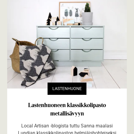
LASTENHUONE
Lastenhuoneen klassikkolipasto
metallisävyyn
Local Artisan -blogista tuttu Sanna maalasi
Lundian klassikkolipaston helmiäishohteiseksi