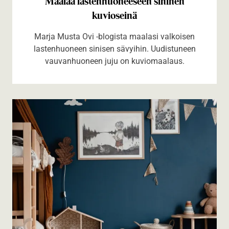
Maalaa lastenhuoneeseen sininen
kuvioseinä
Marja Musta Ovi -blogista maalasi valkoisen
lastenhuoneen sinisen sävyihin. Uudistuneen
vauvanhuoneen juju on kuviomaalaus.