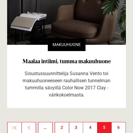
MAKUUHUONE
Maalaa intiimi, tumma makuuhuone
Sisustussuunnittelija Susanna Vento toi
makuuhuoneeseen rauhallisen tunnelman
tummilla sävyillä Color Now 2017 Clay -
värikokoelmasta.
Sivutus
…
2
3
4
5
6
«
Pr
Ensimmäinen sivu
Edellinen sivu