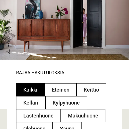
RAJAA HAKUTULOKSIA
Kaikki
Eteinen
Keittiö
Kellari
Kylpyhuone
Lastenhuone
Makuuhuone
Olohuone
Sauna