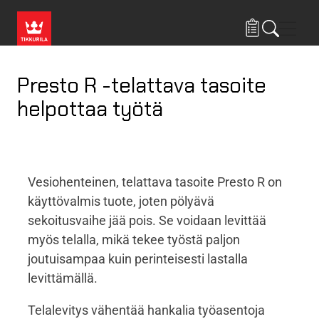
Hyppää pääsisältöön
Navig
Presto R -telattava tasoite
helpottaa työtä
Vesiohenteinen, telattava tasoite Presto R on
käyttövalmis tuote, joten pölyävä
sekoitusvaihe jää pois. Se voidaan levittää
myös telalla, mikä tekee työstä paljon
joutuisampaa kuin perinteisesti lastalla
levittämällä.
Telalevitys vähentää hankalia työasentoja