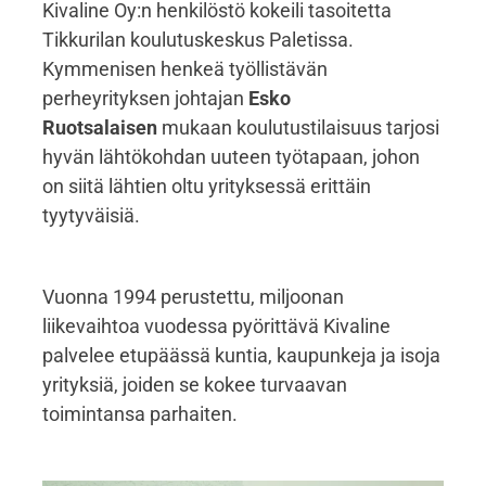
Kivaline Oy:n henkilöstö kokeili tasoitetta
Tikkurilan koulutuskeskus Paletissa.
Kymmenisen henkeä työllistävän
perheyrityksen johtajan
Esko
Ruotsalaisen
mukaan koulutustilaisuus tarjosi
hyvän lähtökohdan uuteen työtapaan, johon
on siitä lähtien oltu yrityksessä erittäin
tyytyväisiä.
Vuonna 1994 perustettu, miljoonan
liikevaihtoa vuodessa pyörittävä Kivaline
palvelee etupäässä kuntia, kaupunkeja ja isoja
yrityksiä, joiden se kokee turvaavan
toimintansa parhaiten.