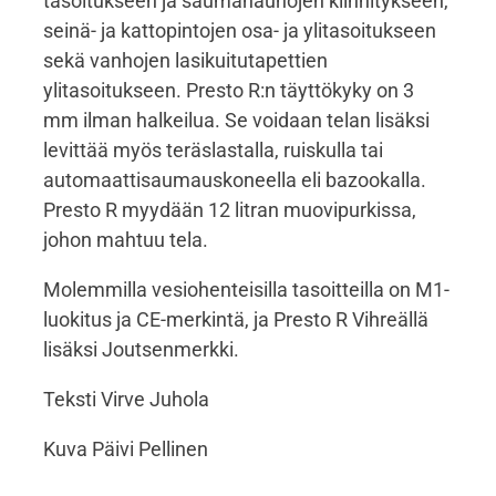
tasoitukseen ja saumanauhojen kiinnitykseen,
seinä- ja kattopintojen osa- ja ylitasoitukseen
sekä vanhojen lasikuitutapettien
ylitasoitukseen. Presto R:n täyttökyky on 3
mm ilman halkeilua. Se voidaan telan lisäksi
levittää myös teräslastalla, ruiskulla tai
automaattisaumauskoneella eli bazookalla.
Presto R myydään 12 litran muovipurkissa,
johon mahtuu tela.
Molemmilla vesiohenteisilla tasoitteilla on M1-
luokitus ja CE-merkintä, ja Presto R Vihreällä
lisäksi Joutsenmerkki.
Teksti Virve Juhola
Kuva Päivi Pellinen