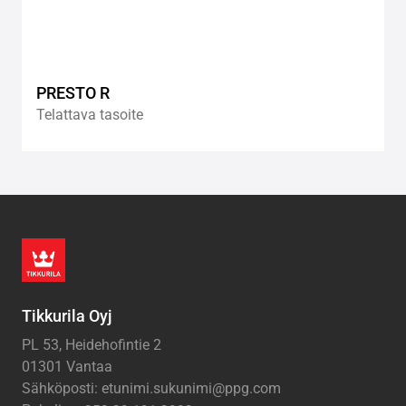
PRESTO R
Telattava tasoite
Tikkurila Oyj
PL 53, Heidehofintie 2
01301 Vantaa
Sähköposti: etunimi.sukunimi@ppg.com