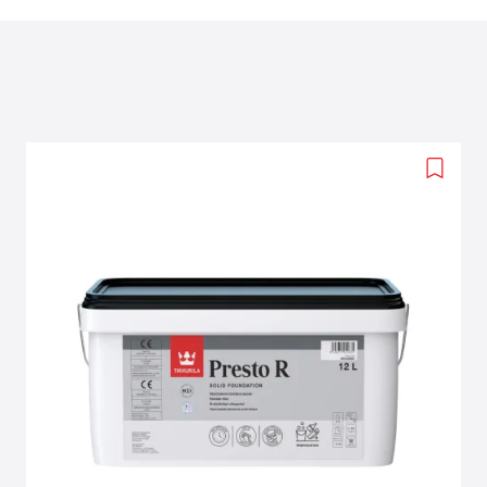
Add
to
wishlis