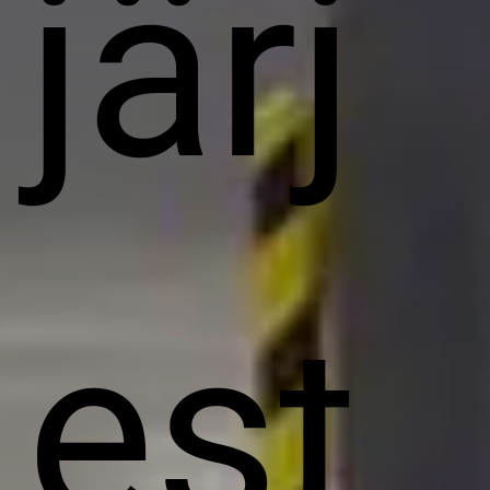
järj
est