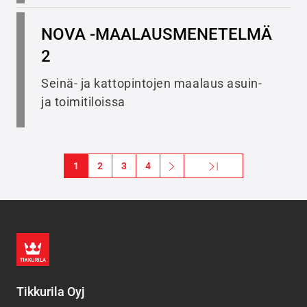
NOVA -MAALAUSMENETELMÄ
2
Seinä- ja kattopintojen maalaus asuin-
ja toimitiloissa
Sivutus
1
2
3
4
››
Viimeinen »
Seuraava sivu
Viimeinen sivu
Tikkurila Oyj