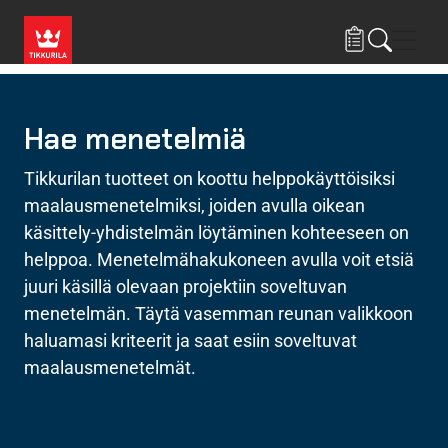
Hyppää pääsisältöön
Navig
Hae menetelmiä
Tikkurilan tuotteet on koottu helppokäyttöisiksi
maalausmenetelmiksi, joiden avulla oikean
käsittely-yhdistelmän löytäminen kohteeseen on
helppoa. Menetelmähakukoneen avulla voit etsiä
juuri käsillä olevaan projektiin soveltuvan
menetelmän. Täytä vasemman reunan valikkoon
haluamasi kriteerit ja saat esiin soveltuvat
maalausmenetelmät.