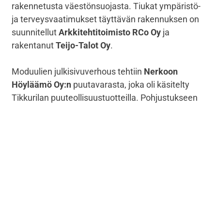
rakennetusta väestönsuojasta. Tiukat ympäristö-
ja terveysvaatimukset täyttävän rakennuksen on
suunnitellut
Arkkitehtitoimisto RCo Oy
ja
rakentanut
Teijo-Talot Oy
.
Moduulien julkisivuverhous tehtiin
Nerkoon
Höyläämö Oy:n
puutavarasta, joka oli käsitelty
Tikkurilan puuteollisuustuotteilla. Pohjustukseen
käytettiin Pinja Priming Oilia, joka tunnetaan tällä
hetkellä
Pinja Indeep
nimellä, välimaalina Ultra
Pro- ja pintamaalina
Ultra Pro Plus 30
-
ulkoverhousmaalia. Sisäpintoja käsiteltiin mm.
Tikkurilan
Magnetic
-maalilla ja
Remontti-Ässällä
,
joista jälkimmäisellä on useita ekomerkkejä, kuten
Joutsenmerkki.