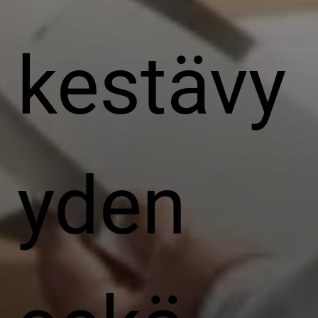
kestävy
yden