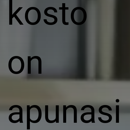
kosto
on
apunasi