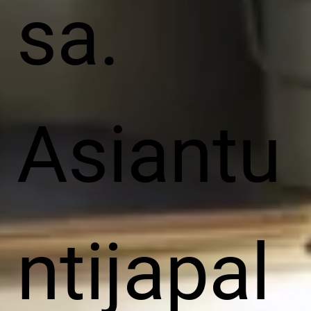
sa.
Asiantu
ntijapal