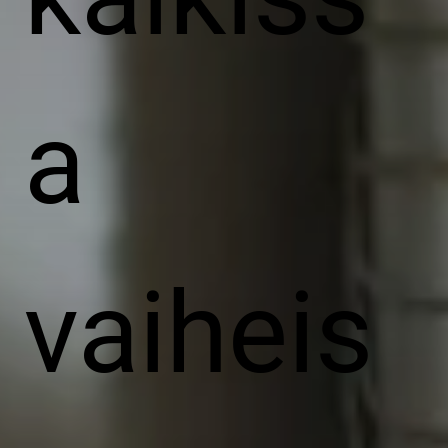
a
vaiheis