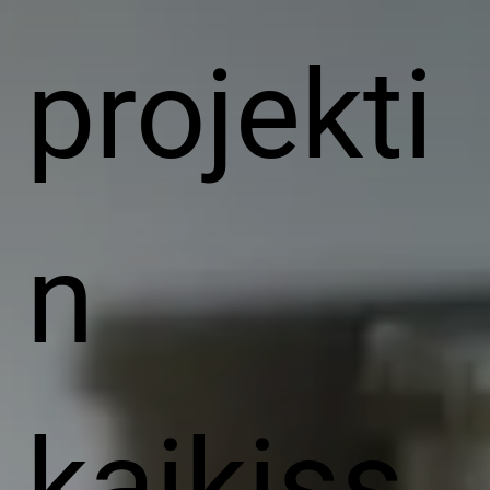
projekti
n
kaikiss