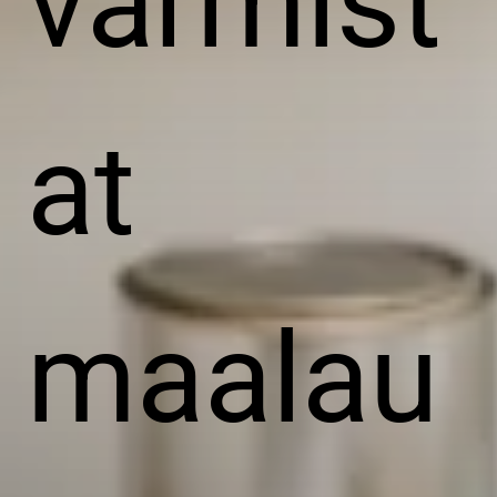
varmist
at
maalau