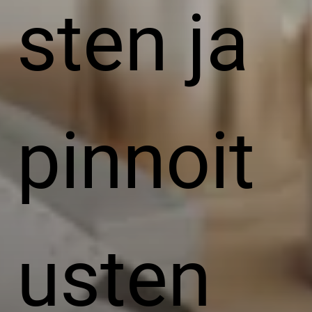
sten ja
pinnoit
usten