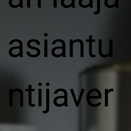
asiantu
ntijaver