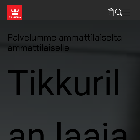
Hyppää pääsisältöön
Navig
Palvelumme ammattilaiselta
ammattilaiselle
Tikkuril
an laaja