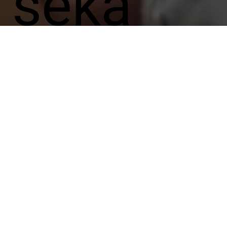
sekä
tuotann
on