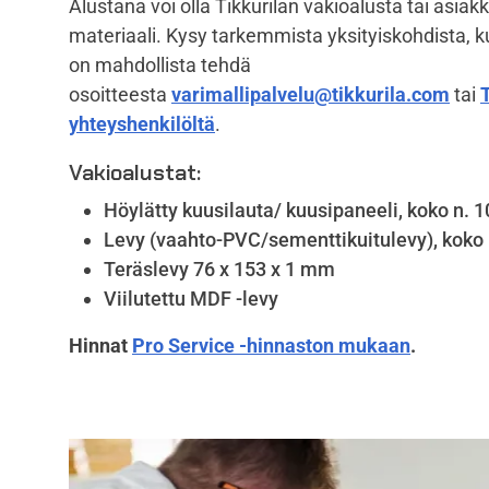
Alustana voi olla Tikkurilan vakioalusta tai asia
materiaali. Kysy tarkemmista yksityiskohdista, ku
on mahdollista tehdä
osoitteesta
varimallipalvelu@tikkurila.com
tai
yhteyshenkilöltä
.
Vakioalustat:
Höylätty kuusilauta/ kuusipaneeli, koko n.
Levy (vaahto-PVC/sementtikuitulevy), koko 
Teräslevy 76 x 153 x 1 mm
Viilutettu MDF -levy
Hinnat
Pro Service -hinnaston mukaan
.