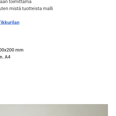
kkaan toimittama
ten mistä tuotteista malli
Tikkurilan
 100x200 mm
n. A4