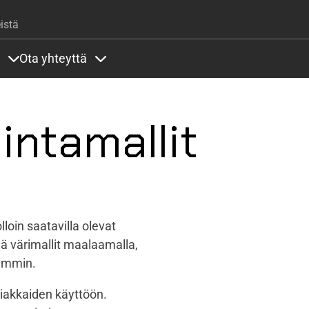
Hyppää pääsisältöön
istä
Ota yhteyttä
lla
rit alla
Sisällöt Palvelut alla
Sisällöt Ota yhteyttä alla
intamallit
lloin saatavilla olevat
hdä värimallit maalaamalla,
vimmin.
iakkaiden käyttöön.