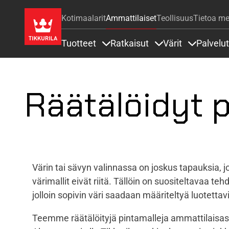
Kotimaalarit
Ammattilaiset
Teollisuus
Tietoa me
Tuotteet
Ratkaisut
Värit
Palvelut
Sisällöt Tuotteet alla
Sisällöt Ratkaisut a
Sisällöt Vä
Räätälöidyt p
Värin tai sävyn valinnassa on joskus tapauksia, jo
värimallit eivät riitä. Tällöin on suositeltavaa te
jolloin sopivin väri saadaan määriteltyä luotetta
Teemme räätälöityjä pintamalleja ammattilaisas