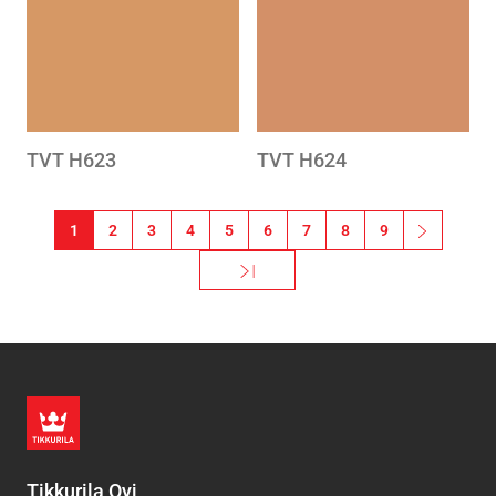
wishlist
wishlis
TVT H623
TVT H624
Sivutus
1
2
3
4
5
6
7
8
9
››
Seuraava 
Viimeinen »
Viimeinen sivu
Tikkurila Oyj