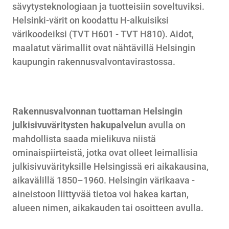
sävytysteknologiaan ja tuotteisiin soveltuviksi.
Helsinki-värit on koodattu H-alkuisiksi
värikoodeiksi (TVT H601 - TVT H810). Aidot,
maalatut värimallit ovat nähtävillä Helsingin
kaupungin rakennusvalvontavirastossa.
Rakennusvalvonnan tuottaman Helsingin
julkisivuväritysten hakupalvelun
avulla on
mahdollista saada mielikuva niistä
ominaispiirteistä, jotka ovat olleet leimallisia
julkisivuvärityksille Helsingissä eri aikakausina,
aikavälillä 1850–1960. Helsingin värikaava -
aineistoon liittyvää tietoa voi hakea kartan,
alueen nimen, aikakauden tai osoitteen avulla.