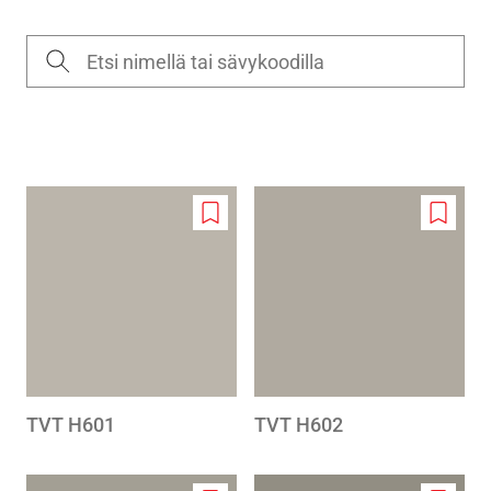
Add
Add
to
to
wishlist
wishlis
TVT H601
TVT H602