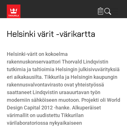
Hyppää pääsisältöön
Navig
Helsinki värit -värikartta
Helsinki-värit on kokoelma
rakennuskonservaattori Thorvald Lindqvistin
tutkimia ja taltioimia Helsingin julkisivuvärityksiä
eri aikakausilta. Tikkurila ja Helsingin kaupungin
rakennusvalvontavirasto ovat yhteistyössä
saattaneet Lindqvistin uraauurtavan työn
moderniin sähköiseen muotoon. Projekti oli World
Design Capital 2012 -hanke. Alkuperäiset
värimallit on uudistettu Tikkurilan
värilaboratoriossa nykyaikaiseen