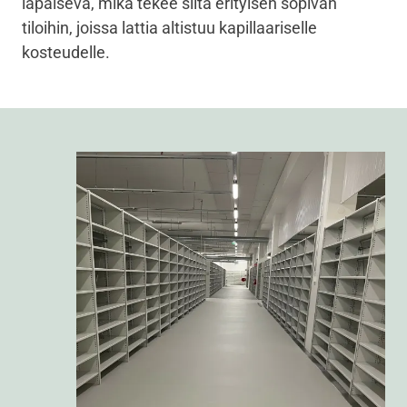
läpäisevä, mikä tekee siitä erityisen sopivan
tiloihin, joissa lattia altistuu kapillaariselle
kosteudelle.