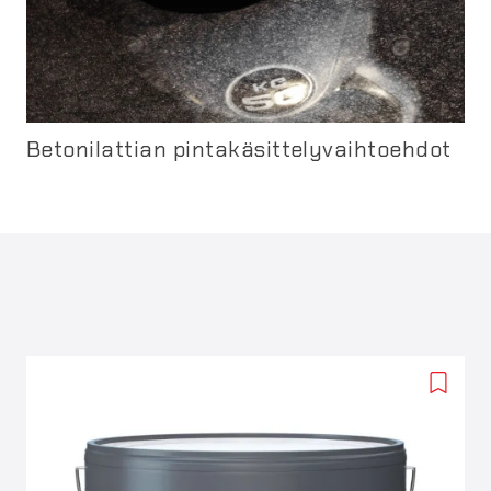
Betonilattian pintakäsittelyvaihtoehdot
Add
to
wishlis