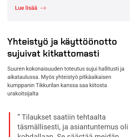
Lue lisää
Yhteistyö ja käyttöönotto
sujuivat kitkattomasti
Suuren kokonaisuuden toteutus sujui hallitusti ja
aikataulussa. Myös yhteistyö pitkäaikaisen
kumppanin Tikkurilan kanssa saa kiitosta
urakoitsijalta
Tilaukset saatiin tehtaalta
täsmällisesti, ja asiantuntemus oli
kohdallaan. Se säästää meidän