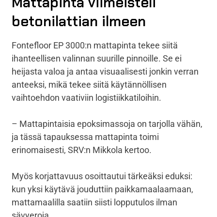
Mattapinta viimeisteli
betonilattian ilmeen
Fontefloor EP 3000:n mattapinta tekee siitä
ihanteellisen valinnan suurille pinnoille. Se ei
heijasta valoa ja antaa visuaalisesti jonkin verran
anteeksi, mikä tekee siitä käytännöllisen
vaihtoehdon vaativiin logistiikkatiloihin.
– Mattapintaisia epoksimassoja on tarjolla vähän,
ja tässä tapauksessa mattapinta toimi
erinomaisesti, SRV:n Mikkola kertoo.
Myös korjattavuus osoittautui tärkeäksi eduksi:
kun yksi käytävä jouduttiin paikkamaalaamaan,
mattamaalilla saatiin siisti lopputulos ilman
sävyeroja.