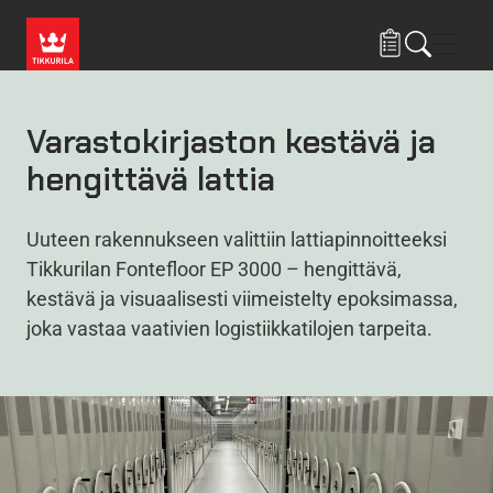
Hyppää pääsisältöön
Navig
Varastokirjaston kestävä ja
hengittävä lattia
Uuteen rakennukseen valittiin lattiapinnoitteeksi
Tikkurilan Fontefloor EP 3000 – hengittävä,
kestävä ja visuaalisesti viimeistelty epoksimassa,
joka vastaa vaativien logistiikkatilojen tarpeita.