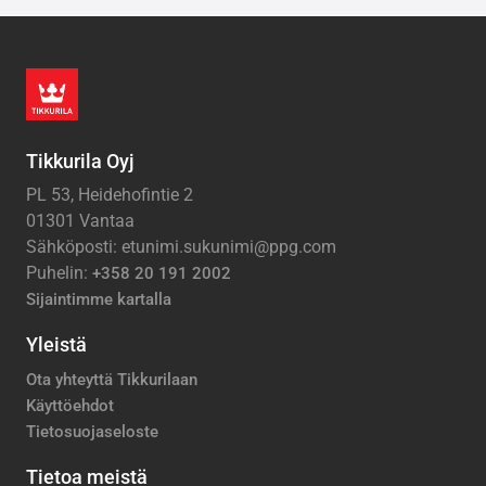
Tikkurila Oyj
PL 53, Heidehofintie 2
01301 Vantaa
Sähköposti: etunimi.sukunimi@ppg.com
Puhelin:
+358 20 191 2002
Sijaintimme kartalla
Yleistä
Ota yhteyttä Tikkurilaan
Käyttöehdot
Tietosuojaseloste
Tietoa meistä