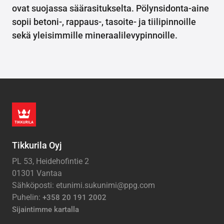
ovat suojassa säärasitukselta. Pölynsidonta-aine
sopii betoni-, rappaus-, tasoite- ja tiilipinnoille
sekä yleisimmille mineraalilevypinnoille.
Tikkurila Oyj
PL 53, Heidehofintie 2
01301 Vantaa
Sähköposti: etunimi.sukunimi@ppg.com
Puhelin:
+358 20 191 2002
Sijaintimme kartalla