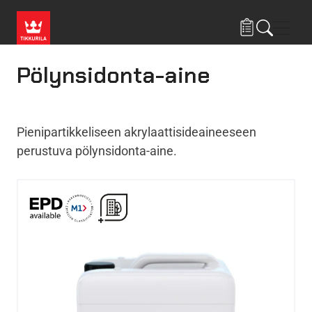
Hyppää pääsisältöön
Navig
Pölynsidonta-aine
Pienipartikkeliseen akrylaattisideaineeseen
perustuva pölynsidonta-aine.