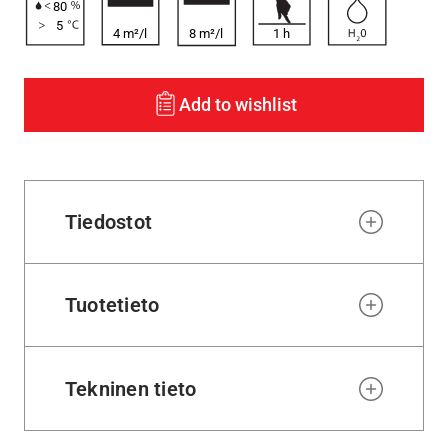
80
5
4 m²/l
8 m²/l
1
h
Add to wishlist
Tiedostot
Tuotetieto
Tekninen tieto