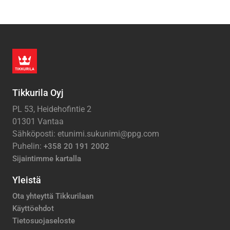
Tikkurila Oyj
PL 53, Heidehofintie 2
01301 Vantaa
Sähköposti: etunimi.sukunimi@ppg.com
Puhelin:
+358 20 191 2002
Sijaintimme kartalla
Yleistä
Ota yhteyttä Tikkurilaan
Käyttöehdot
Tietosuojaseloste