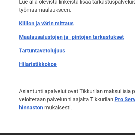
Lue alla olevista linkeistä lisää tarkastuspalvel
työmaamaalaukseen:
Kiillon ja värin mittaus
Maalausalustojen ja -pintojen tarkastukset
Tartuntavetolujuus
Hilaristikkokoe
Asiantuntijapalvelut ovat Tikkurilan maksullisia pa
veloitetaan palvelun tilaajalta Tikkurilan
Pro Ser
hinnaston
mukaisesti.