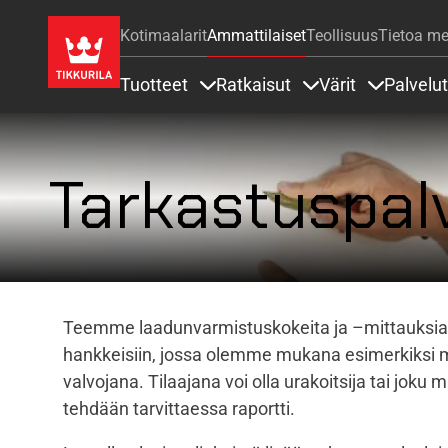
Kotimaalarit
Ammattilaiset
Teollisuus
Tietoa me
Tuotteet
Ratkaisut
Värit
Palvelut
Sisällöt Tuotteet alla
Sisällöt Ratkaisut a
Sisällöt Vä
Tarkastuspal
Teemme laadunvarmistuskokeita ja –mittauksi
hankkeisiin, jossa olemme mukana esimerkiksi ma
valvojana. Tilaajana voi olla urakoitsija tai joku
tehdään tarvittaessa raportti.