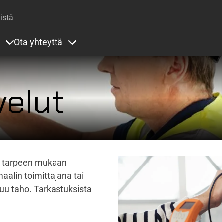
Hyppää pääsisältöön
istä
Ota yhteyttä
lla
rit alla
Sisällöt Palvelut alla
Sisällöt Ota yhteyttä alla
velut
a tarpeen mukaan
alin toimittajana tai
 muu taho. Tarkastuksista