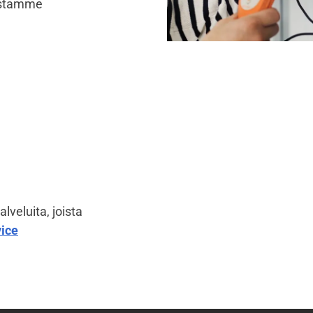
uistamme
lveluita, joista
vice